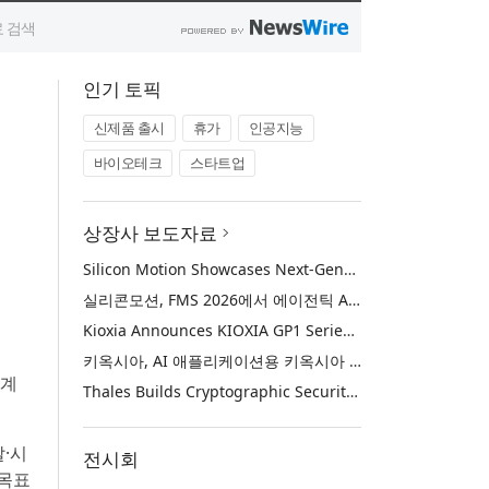
인기 토픽
신제품 출시
휴가
인공지능
바이오테크
스타트업
상장사 보도자료
Silicon Motion Showcases Next-Generation Storage Solutions for Agentic AI Applications at FMS 2026
실리콘모션, FMS 2026에서 에이전틱 AI에 활용하기 위한 차세대 스토리지 솔루션 공개
Kioxia Announces KIOXIA GP1 Series Super High IOPS SSDs for AI Applications
키옥시아, AI 애플리케이션용 키옥시아 GP1 시리즈 슈퍼 하이 IOPS SSD 발표
 계
Thales Builds Cryptographic Security for the Age of AI and Post-Quantum Computing
·시
전시회
 목표