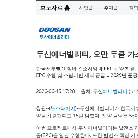
보도자료 홈
산업별
주제별
지
두산에너빌리티, 오만 두큼 가
한국서부발전 참여 컨소시엄과 EPC 계약 체결… 
EPC 수행 및 스팀터빈 제작·공급… 2029년 준
2026-06-15 17:28
출처:
두산에너빌리티
(코
창원--(
뉴스와이어
)--두산에너빌리티가 한국서부
약을 체결했다고 15일 밝혔다. 계약 금액은 53
이번 프로젝트에서 두산에너빌리티는 발전소 건설 
공(EPC)을 일괄 수행한다. 또한 발전소 핵심 