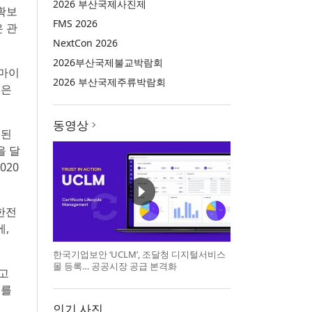
2026 부산국제사진제
 확보
FMS 2026
은 관
NextCon 2026
2026부산국제불교박람회
 마이
2026 부산국제주류박람회
원은
동영상
이된
을 달
020
한전
,
한국기업보안 ‘UCLM’, 조달청 디지털서비스
몰 등록… 공공시장 공급 본격화
고
지를
인기 사진