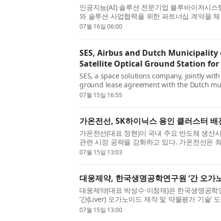
인공지능(AI) 솔루션 전문기업 블루바이저시스
와 솔루션 사업협력을 위한 파트너십 계약을 체
약을 체결했으며, 이번 계약을 통해 블루바이저시
07월 16일 06:00
SES, Airbus and Dutch Municipality 
Satellite Optical Ground Station fo
SES, a space solutions company, jointly wit
ground lease agreement with the Dutch muni
at the NL Space Campus, next to the Europe
07월 15일 16:55
가온전선, SK하이닉스 용인 클러스터 배
가온전선(대표 정현)이 국내 주요 반도체 생산
관련 시장 공략을 강화하고 있다. 가온전선은 
터에 수백억 원 규모의 배전 케이블을 공급했다고 1
07월 15일 13:03
대웅제약, 한국생명공학연구원 ‘간 오가
대웅제약(대표 박성수·이창재)은 한국생명공학연
‘간(Liver) 오가노이드 제작 및 약물평가 기술
결했다고 15일 밝혔다. 간 오가노이드는 줄기세포
07월 15일 13:00