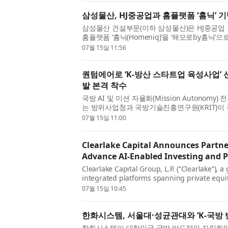
삼성물산, HJ중공업과 홈플랫폼 ‘홈닉’ 
삼성물산 건설부문(이하 삼성물산)은 HJ중공업 
홈플랫폼 ‘홈닉(Homeniq)’을 ‘해모로by홈닉
나선다. 삼성물산은 7월 14일 서울 HJ중공업 본사
07월 15일 11:56
퀀텀에어로 ‘K-방산 스타트업 육성사업’ 
발 본격 착수
국방 AI 및 미션 자율화(Mission Autonomy)
는 방위사업청과 국방기술진흥연구원(KRIT)이 주
단계 육성사업’에 최종 선정돼 지난 14일 협약을
07월 15일 11:00
Clearlake Capital Announces Partne
Advance AI-Enabled Investing and P
Clearlake Capital Group, L.P. (“Clearlake”),
integrated platforms spanning private equity
other related strategies, today announced a 
07월 15일 10:45
한화시스템, 서울대·성균관대와 ‘K-국방 
한화시스템이 대한민국 국방 반도체의 자립화와