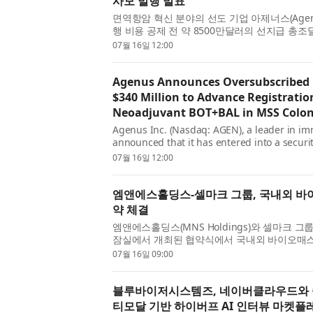
사모 발행 발표
면역항암 혁신 분야의 선도 기업 아제너스(Agenus 
행 비용 공제 전 약 8500만달러의 선지급 총
최대 2억5500만달러의 추가 조달액을 확보하는 
07월 16일 12:00
Agenus Announces Oversubscribed P
$340 Million to Advance Registratio
Neoadjuvant BOT+BAL in MSS Colon
Agenus Inc. (Nasdaq: AGEN), a leader in i
announced that it has entered into a secur
private placement of approximately $85 milli
07월 16일 12:00
엠앤에스홀딩스-셀마크 그룹, 국내외 바
약 체결
엠앤에스홀딩스(MNS Holdings)와 셀마크 그룹(C
잠실에서 개최된 협약식에서 국내외 바이오매스
공급망 구축을 위한 우드칩 및 바이오매스 연료 공
07월 16일 09:00
블루바이저시스템즈, 네이버클라우드와 
티모달 기반 하이버프 AI 인터뷰 마켓플