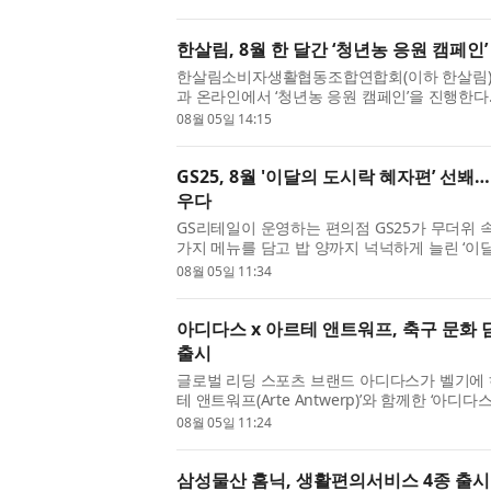
한살림, 8월 한 달간 ‘청년농 응원 캠페인’
한살림소비자생활협동조합연합회(이하 한살림)는 
과 온라인에서 ‘청년농 응원 캠페인’을 진행한다.
성 사업의 일환으로, 소비자와 청년농부가 직접 만
08월 05일 14:15
GS25, 8월 '이달의 도시락 혜자편’ 선봬
우다
GS리테일이 운영하는 편의점 GS25가 무더위 속
가지 메뉴를 담고 밥 양까지 넉넉하게 늘린 ‘이달
GS25의 ‘이달의 도시락’은 매월 첫째 주 콘셉트를 
08월 05일 11:34
아디다스 x 아르테 앤트워프, 축구 문화 담
출시
글로벌 리딩 스포츠 브랜드 아디다스가 벨기에 
테 앤트워프(Arte Antwerp)’와 함께한 ‘아디
첫 드롭을 공개했다. 아디다스와 아르테 앤트워프는
08월 05일 11:24
삼성물산 홈닉, 생활편의서비스 4종 출시