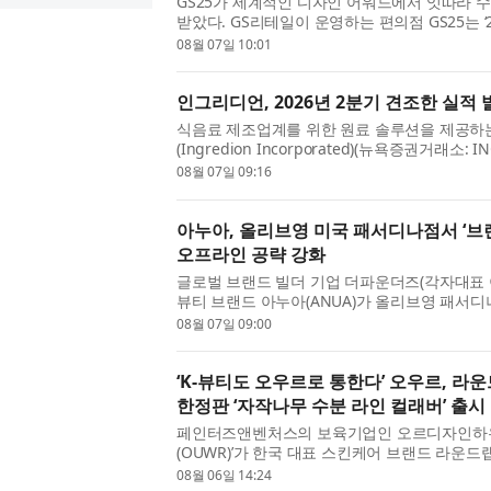
GS25가 세계적인 디자인 어워드에서 잇따라 
받았다. GS리테일이 운영하는 편의점 GS25는 ‘2
Design Award)’ 브랜드&커뮤니케이션 부문에서
08월 07일 10:01
인그리디언, 2026년 2분기 견조한 실적 
식음료 제조업계를 위한 원료 솔루션을 제공하
(Ingredion Incorporated)(뉴욕증권거래소:
다. 인그리디언 회장 겸 사장, 최고경영자(CEO)인 짐 
08월 07일 09:16
아누아, 올리브영 미국 패서디나점서 ‘브랜
오프라인 공략 강화
글로벌 브랜드 빌더 기업 더파운더즈(각자대표 
뷰티 브랜드 아누아(ANUA)가 올리브영 패서
소비자를 위한 브랜드 경험 다각화에 나선다. 아누
08월 07일 09:00
‘K-뷰티도 오우르로 통한다’ 오우르, 
한정판 ‘자작나무 수분 라인 컬래버’ 출시
페인터즈앤벤처스의 보육기업인 오르디자인하우
(OUWR)’가 한국 대표 스킨케어 브랜드 라운드랩(
로벌(Olive Young US) 한정판 컬렉션을 선보인다
08월 06일 14:24