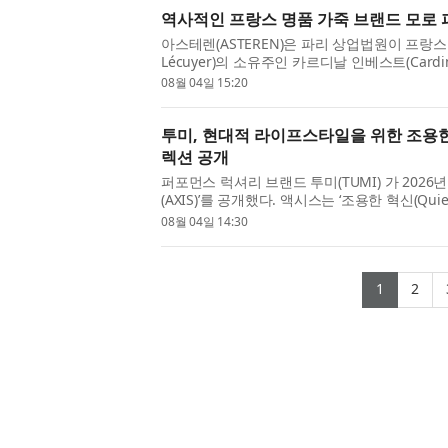
역사적인 프랑스 명품 가죽 브랜드 모로 
아스테렌(ASTEREN)은 파리 상업법원이 프랑스
Lécuyer)의 소유주인 카르디날 인베스트(Cardina
Paris) 인수를 승인했다고 발표했다. 모로 파리는
08월 04일 15:20
투미, 현대적 라이프스타일을 위한 조용한 
렉션 공개
퍼포먼스 럭셔리 브랜드 투미(TUMI) 가 2026
(AXIS)’를 공개했다. 액시스는 ‘조용한 혁신(Quie
래 정교한 디자인과 미니멀한 실루엣, 부드럽고 가
08월 04일 14:30
(curren
(cu
1
2