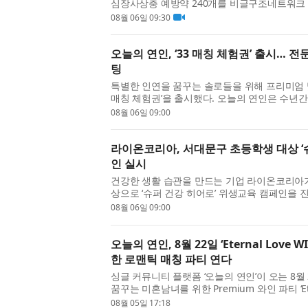
심장사상충 예방약 240개를 비글구조네트워크 
발한발 챌린지’는 페이스튼국제학교 학생 프로젝트 ‘
08월 06일 09:30
오늘의 연인, ‘33 매칭 체험권’ 출시… 
팅
특별한 인연을 꿈꾸는 솔로들을 위해 프리미엄 맞춤
매칭 체험권’을 출시했다. 오늘의 연인은 수년
칭 시스템을 기반으로 개인의 성향, 가치관, 조건 
08월 06일 09:00
라이온코리아, 서대문구 초등학생 대상 ‘
인 실시
건강한 생활 습관을 만드는 기업 라이온코리아
상으로 ‘슈퍼 건강 히어로’ 위생교육 캠페인을
기획한 이번 프로그램은 라이온코리아와 서대문구
08월 06일 09:00
오늘의 연인, 8월 22일 ‘Eternal Love 
한 로맨틱 매칭 파티 연다
싱글 커뮤니티 플랫폼 ‘오늘의 연인’이 오는 8월
꿈꾸는 미혼남녀를 위한 Premium 와인 파티 ‘Eter
다. ‘도심 속의 로맨스, 그리고 설렘의 시작’이라는 
08월 05일 17:18