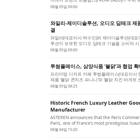
효과적으로 케어하는 신제품 ‘노세범 미스트 드라이
08월 05일 09:00
와일리-제이디솔루션, 오디오 딥테크 제품
결
와일리(대표이사 박수인)와 제이디솔루션(대표이
루션이 보유한 오디오 딥테크 기술을 소비자 시
케팅·유통 공동사업 계약을 체결했다고 5일 밝혔다
08월 05일 09:00
투썸플레이스, 삼양식품 ‘불닭’과 협업 확
프리미엄 디저트 카페 투썸플레이스(대표이사 문
제품 ‘불닭 콘치즈 파니니’와 ‘불닭 치킨 바게트
식품의 ‘불닭’이 전 세계 소비자에게 사랑받는 글로
08월 05일 08:25
Historic French Luxury Leather Goo
Manufacturer
ASTEREN announces that the Paris Commerci
Paris, one of France’s most prestigious luxu
the French luxury ma...
08월 04일 15:20