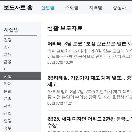
보도자료 홈
산업별
주제별
지역별
상장사
생활 보도자료
산업별
건강
더리터, 8월 도쿄 1호점 오픈으로 일본 
경제
커피 프랜차이즈 더리터가 8월 일본 도쿄에 해외
교육
랜드를 국내에 성공적으로 안착시킨 경험과 브
을 갖춘 임원진이 직접 주도한다는 점에서 주목된다
금융
08월 07일 13:30
IT
생활
GS리테일, 기업가치 제고 계획 발표… 
레저
제고
문화
GS리테일이 8월 7일 ‘2026 기업가치 제고 계
통 사업 본연의 수익성 강화 및 자산 효율성 제
운송
가치를 제고하고 주주환원 정책을 강화한다는 것이
08월 07일 11:21
사회
산업
GS25, 세계 디자인 어워드 2관왕 등극… ‘
환경
수상
정부