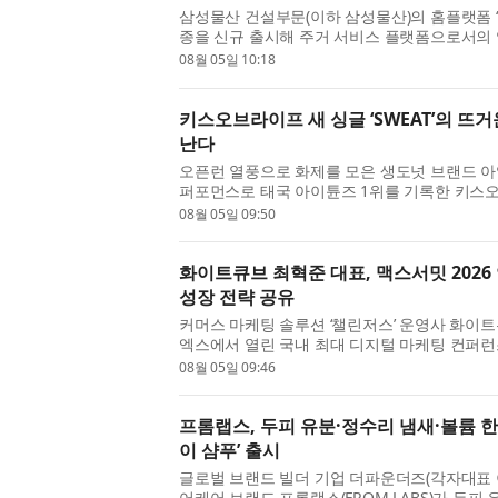
삼성물산 건설부문(이하 삼성물산)의 홈플랫폼 ‘홈
종을 신규 출시해 주거 서비스 플랫폼으로서의 
밀착형 서비스 기업과의 제휴를 통해 청소·세차·
08월 05일 10:18
키스오브라이프 새 싱글 ‘SWEAT’의 뜨
난다
오픈런 열풍으로 화제를 모은 생도넛 브랜드 아임도
퍼포먼스로 태국 아이튠즈 1위를 기록한 키스오브라이
앨범 ‘SWEAT’이 가진 뜨거운 여름의 무드와 만났다
08월 05일 09:50
화이트큐브 최혁준 대표, 맥스서밋 2026
성장 전략 공유
커머스 마케팅 솔루션 ‘챌린저스’ 운영사 화이트
엑스에서 열린 국내 최대 디지털 마케팅 컨퍼런스 ‘맥
서 연사로 나서, 커머스 환경에서 브랜드의 실제 
08월 05일 09:46
프롬랩스, 두피 유분·정수리 냄새·볼륨 한
이 샴푸’ 출시
글로벌 브랜드 빌더 기업 더파운더즈(각자대표 
어케어 브랜드 프롬랩스(FROM LABS)가 두피