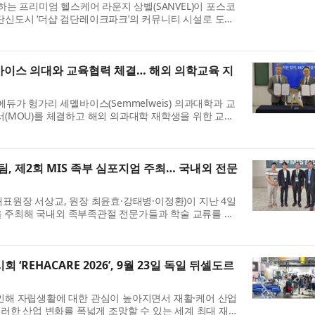
하는 프리미엄 헬스케어 라운지 상벨(SANVEL)이 포스코
단신도시 ‘더샵 검단레이크파크’의 커뮤니티 시설로 도입
활습관 관리 등을 통해 만성...
바이스 의대와 교육협력 체결… 해외 의학교육 지
듀가 헝가리 세멜바이스(Semmelweis) 의과대학과 교
(MOU)를 체결하고 해외 의과대학 재학생을 위한 교육
 기초 의과학 교육과 의사국가시...
, 제2회 MIS 족부 심포지엄 주최… 국내외 전문
표원장 서상교, 원장 최윤효·강태병·이정환)이 지난 4일
엄’을 주최해 국내외 족부족관절 전문가들과 학술 교류를 이
1회 족부 MIS 심포지엄’...
 ‘REHACARE 2026’, 9월 23일 독일 뒤셀도르
인해 자립생활에 대한 관심이 높아지면서 재활·케어 산업
이러한 산업 변화를 폭넓게 조망할 수 있는 세계 최대 재활