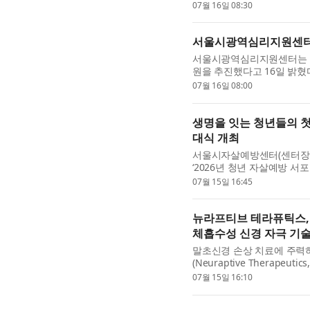
의 구조와 기구 운용 방식이 
07월 16일 08:30
서울시광역심리지원센터,
서울시광역심리지원센터는 협
원을 추진했다고 16일 밝혔
를 반영해...
07월 16일 08:00
생명을 잇는 청년들의 첫걸
대식 개최
서울시자살예방센터(센터장 최
‘2026년 청년 자살예방 서
청년 서포터즈가 한자리에 모
07월 15일 16:45
뉴라프티브 테라퓨틱스,
체흡수성 신경 자극 기
말초신경 손상 치료에 주력
(Neuraptive Therap
무선 전자 자극 장치에 대한
07월 15일 16:10