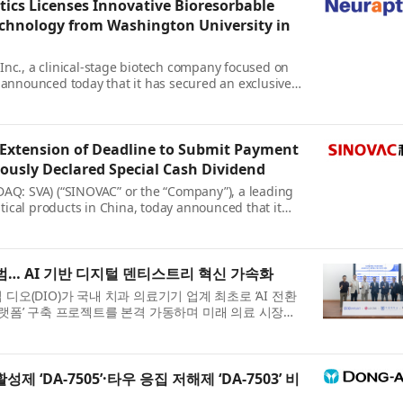
ics Licenses Innovative Bioresorbable
chnology from Washington University in
Inc., a clinical-stage biotech company focused on
, announced today that it has secured an exclusive
versity in St. Louis for a bi...
xtension of Deadline to Submit Payment
iously Declared Special Cash Dividend
DAQ: SVA) (“SINOVAC” or the “Company”), a leading
ical products in China, today announced that it
e for shareholders and nominee brok...
 출범… AI 기반 디지털 덴티스트리 혁신 가속화
오(DIO)가 국내 치과 의료기기 업계 최초로 ‘AI 전환
tion) 플랫폼’ 구축 프로젝트를 본격 가동하며 미래 의료 시장의
디오는 AI 기반의 통합 ...
활성제 ‘DA-7505’·타우 응집 저해제 ‘DA-7503’ 비