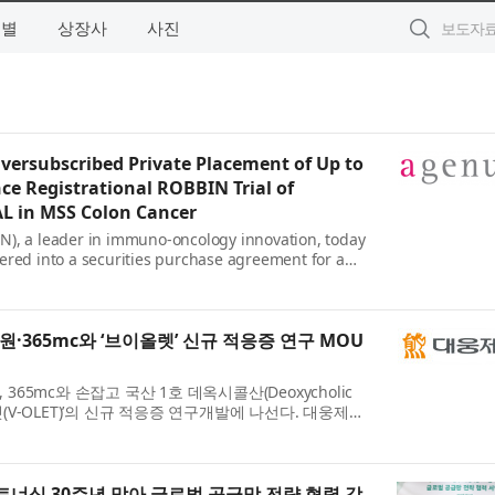
역별
상장사
사진
ersubscribed Private Placement of Up to
ce Registrational ROBBIN Trial of
 in MSS Colon Cancer
N), a leader in immuno-oncology innovation, today
ered into a securities purchase agreement for a
ximately $85 million in upfront gr...
·365mc와 ‘브이올렛’ 신규 적응증 연구 MOU
5mc와 손잡고 국산 1호 데옥시콜산(Deoxycholic
올렛(V-OLET)’의 신규 적응증 연구개발에 나선다. 대웅제약
약 본사에서 분당서울대병원, 3...
트너십 30주년 맞아 글로벌 공급망 전략 협력 강