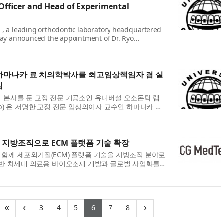
 Officer and Head of Experimental
 , a leading orthodontic laboratory headquartered
oday announced the appointment of Dr. Ryo
odontic clinician and professor, as Chie...
 하마나카 료 치의학박사를 최고임상책임자 겸 실
임
 본사를 둔 교정 전문 기공소인 유니버설 오소돈틱 랩
tic Lab) 은 저명한 교정 전문 임상의이자 교수인 하마나카 료
 최고임상책임자(Chief Clinica...
 지방조직으로 ECM 플랫폼 기술 확장
함께 세포외기질(ECM) 플랫폼 기술을 지방조직 분야로
기반 차세대 의료용 바이오소재 개발과 글로벌 사업화를
. 이번 사업의 핵심은 지방...
(current)
(current)
(current)
(current)
(current)
(current)
«
‹
›
3
4
5
6
7
8