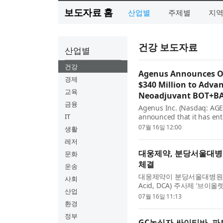
보도자료 홈
산업별
주제별
지
건강 보도자료
산업별
건강
Agenus Announces Ov
경제
$340 Million to Advan
교육
Neoadjuvant BOT+BAL
금융
Agenus Inc. (Nasdaq: AGE
IT
announced that it has ent
private placement of appro
07월 16일 12:00
생활
레저
대웅제약, 분당서울대병원
문화
체결
운송
대웅제약이 분당서울대병원, 36
사회
Acid, DCA) 주사제 ‘브이
산업
은 15일 서울 삼성동 대웅제
07월 16일 11:13
환경
정부
GC녹십자-싸이티바, 파