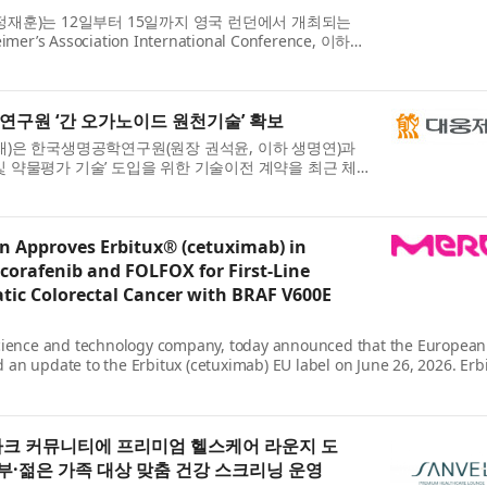
재훈)는 12일부터 15일까지 영국 런던에서 개최되는
s Association International Conference, 이하
7505’, 타우 응집 저해제 ‘DA-7...
구원 ‘간 오가노이드 원천기술’ 확보
)은 한국생명공학연구원(원장 권석윤, 이하 생명연)과
작 및 약물평가 기술’ 도입을 위한 기술이전 계약을 최근 체
오가노이드는 줄기세포 등...
 Approves Erbitux® (cetuximab) in
orafenib and FOLFOX for First-Line
tic Colorectal Cancer with BRAF V600E
science and technology company, today announced that the European
an update to the Erbitux (cetuximab) EU label on June 26, 2026. Erb
파크 커뮤니티에 프리미엄 헬스케어 라운지 도
·젊은 가족 대상 맞춤 건강 스크리닝 운영