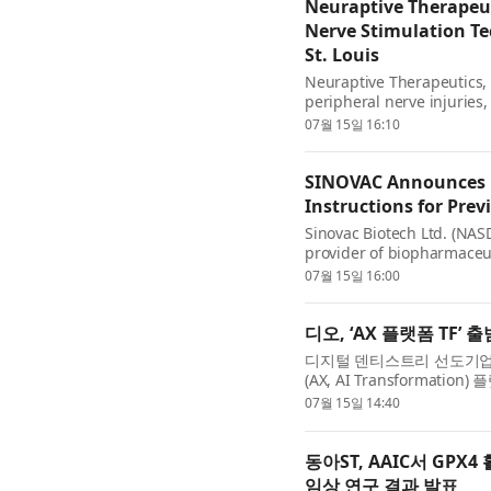
Neuraptive Therapeut
Nerve Stimulation Te
St. Louis
Neuraptive Therapeutics, 
peripheral nerve injuries
license from Washington Uni
07월 15일 16:10
SINOVAC Announces E
Instructions for Prev
Sinovac Biotech Ltd. (NAS
provider of biopharmaceut
has extended the deadlin
07월 15일 16:00
디오, ‘AX 플랫폼 TF’
디지털 덴티스트리 선도기업 디
(AX, AI Transforma
새로운 패러다임을 제시한다. 
07월 15일 14:40
동아ST, AAIC서 GPX4 
임상 연구 결과 발표