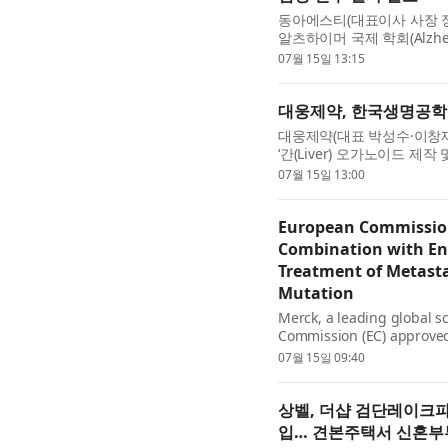
동아에스티(대표이사 사장 정
알츠하이머 국제 학회(Alzheimer’
AAIC)에서 GPX4 활성제 ‘DA-
07월 15일 13:15
대웅제약, 한국생명공학연
대웅제약(대표 박성수·이창재
‘간(Liver) 오가노이드 제
결했다고 15일 밝혔다. 간 
07월 15일 13:00
European Commission
Combination with Enc
Treatment of Metasta
Mutation
Merck, a leading global 
Commission (EC) approved 
is now indicated in ...
07월 15일 09:40
상벨, 더샵 검단레이크
입… 견본주택서 신혼부부