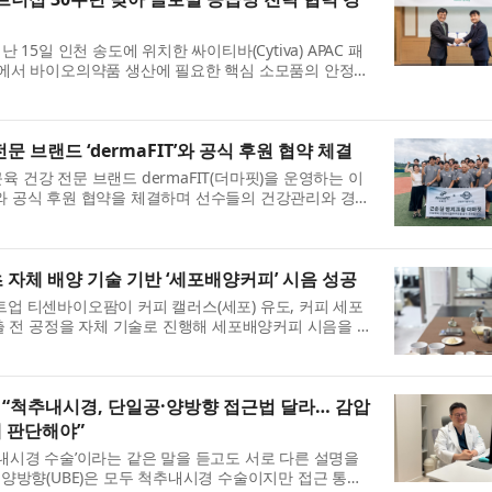
 15일 인천 송도에 위치한 싸이티바(Cytiva) APAC 패
) 센터에서 바이오의약품 생산에 필요한 핵심 소모품의 안정적
 바이오 공정 기술 협력을...
문 브랜드 ‘dermaFIT’와 공식 후원 협약 체결
 건강 전문 브랜드 dermaFIT(더마핏)을 운영하는 이
와 공식 후원 협약을 체결하며 선수들의 건강관리와 경기
다. 연천미라클과 이엑스헬스...
 자체 배양 기술 기반 ‘세포배양커피’ 시음 성공
업 티센바이오팜이 커피 캘러스(세포) 유도, 커피 세포
추출 전 공정을 자체 기술로 진행해 세포배양커피 시음을 완
자체 기술로 구현해 시...
“척추내시경, 단일공·양방향 접근법 달라… 감압
 판단해야”
내시경 수술’이라는 같은 말을 듣고도 서로 다른 설명을
 양방향(UBE)은 모두 척추내시경 수술이지만 접근 통로