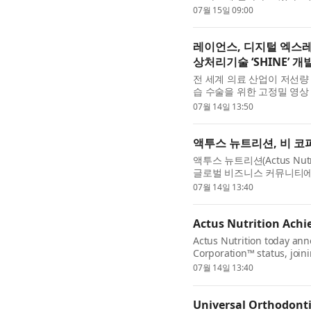
·케어 전시회 ‘레하케어(REHAC
07월 15일 09:00
레이언스, 디지털 엑스레
상처리기술 ‘SHINE’ 
전 세계 의료 산업이 저선량
습 수술을 위한 고정밀 영상
프트웨어에 대한 필요성이 그
07월 14일 13:50
액투스 뉴트리션, 비 코
액투스 뉴트리션(Actus Nu
글로벌 비즈니스 커뮤니티에 합
Corporation™, 이하 비
07월 14일 13:40
Actus Nutrition Achi
Actus Nutrition today ann
Corporation™ status, join
social and environmental 
07월 14일 13:40
Universal Orthodont