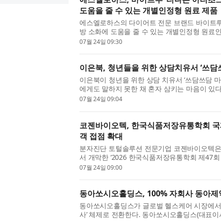
도움을 줄 수 있는 개별인정형 원료 제품
에스엘로하스의 다이어트 전문 브랜드 바이트루(b
방 소화에 도움을 줄 수 있는 개별인정형 원료
아티초크’를 출시했다고 밝혔다. 신제품은 상큼한 
07월 24일 09:30
이은북, 청년들을 위한 상담치유서 ‘쓰담쓰
이은북이 청년을 위한 상담 치유서 ‘쓰담쓰담 마
에게도 말하지 못한 채 혼자 삼키는 마음이 있다
내기 어려운 사람, 죽고 싶다는 생각과 살고 싶다는
07월 24일 09:04
코젠바이오텍, 한국식품저장유통학회 국
객 접점 확대
분자진단 토털솔루션 전문기업 코젠바이오텍은 2
서 개막한 ‘2026 한국식품저장유통학회 제47
식품 미생물 검사부터 식품 원료 진위 판별, 알레르
07월 24일 09:00
동아쏘시오홀딩스, 100% 자회사 동아제
동아쏘시오홀딩스가 글로벌 헬스케어 시장에서의
사’ 체제로 전환한다. 동아쏘시오홀딩스(대표이사