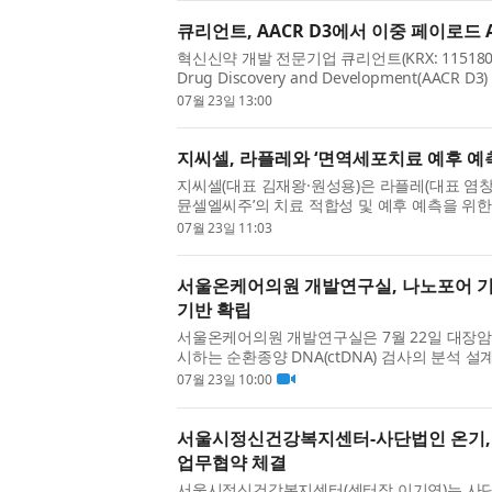
큐리언트, AACR D3에서 이중 페이로드 
혁신신약 개발 전문기업 큐리언트(KRX: 11518
Drug Discovery and Development(AACR
항체-약물 접합체(ADC) QP101의 비임상 효능 
07월 23일 13:00
지씨셀, 라플레와 ‘면역세포치료 예후 예측
지씨셀(대표 김재왕·원성용)은 라플레(대표 염창
뮨셀엘씨주’의 치료 적합성 및 예후 예측을 위한
결했다고 23일 밝혔다. 이번 협약은 양사 간 기술 
07월 23일 11:03
서울온케어의원 개발연구실, 나노포어 기반
기반 확립
서울온케어의원 개발연구실은 7월 22일 대장암
시하는 순환종양 DNA(ctDNA) 검사의 분석 
나노포어 시퀀서와 자체 인공지능(AI)을 결합한 
07월 23일 10:00
서울시정신건강복지센터-사단법인 온기,
업무협약 체결
서울시정신건강복지센터(센터장 이기연)는 사단법