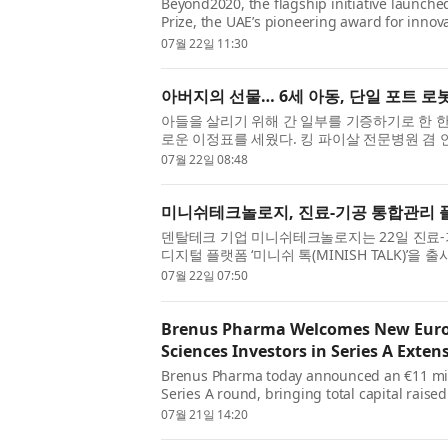
Beyond2020, the flagship initiative launche
Prize, the UAE’s pioneering award for innova
challenges, today announced the deployment
07월 22일 11:30
아버지의 선물… 6세 아동, 단일 포트 로봇
아들을 살리기 위해 간 일부를 기증하기로 한 
로운 이정표를 세웠다. 킹 파이살 전문병원 겸 연
스템(single-port robotic system)을 이용한 세
07월 22일 08:48
미니쉬테크놀로지, 진료-기공 통합관리 플
덴탈테크 기업 미니쉬테크놀로지는 22일 진료-
디지털 플랫폼 ‘미니쉬 톡(MINISH TALK)’을
화된 치과 진료 정보와 기공 제작 데이터를 하나의
07월 22일 07:50
Brenus Pharma Welcomes New Europe
Sciences Investors in Series A Exten
Brenus Pharma today announced an €11 milli
Series A round, bringing total capital raised
($43.5M). This funding reflects strong execut
07월 21일 14:20