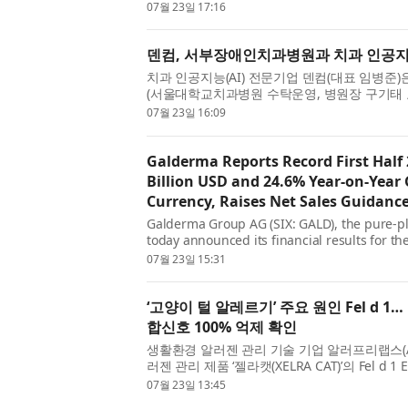
를 개최하고 100% 자회사인 동아제약의 흡수합병
07월 23일 17:16
덴컴, 서부장애인치과병원과 치과 인공지
치과 인공지능(AI) 전문기업 덴컴(대표 임병
(서울대학교치과병원 수탁운영, 병원장 구기태 교
을 도입하기 위한 계약을 체결하고 도입에 나선다고
07월 23일 16:09
Galderma Reports Record First Half 
Billion USD and 24.6% Year-on-Year
Currency, Raises Net Sales Guidance 
Galderma Group AG (SIX: GALD), the pure-pl
today announced its financial results for the 
reached 3.134 billion USD, surpassing 3 billi
07월 23일 15:31
‘고양이 털 알레르기’ 주요 원인 Fel d 
합신호 100% 억제 확인
생활환경 알러젠 관리 기술 기업 알러프리랩스(ALL
러젠 관리 제품 ‘젤라캣(XELRA CAT)’의 Fel d
리랩스는 츌립앤사이언스(구 압타머사이언스) CR
07월 23일 13:45