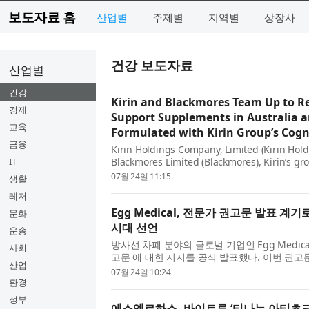
보도자료 홈
산업별
주제별
지역별
상장사
건강 보도자료
산업별
건강
Kirin and Blackmores Team Up to Re
경제
Support Supplements in Australia 
교육
Formulated with Kirin Group’s Cogni
금융
Kirin Holdings Company, Limited (Kirin Hol
IT
Blackmores Limited (Blackmores), Kirin’s g
leading natural health company, are proud t
07월 24일 11:15
생활
레저
Egg Medical, 전문가 권고문 발표 
문화
시대 선언
운송
방사선 차폐 분야의 글로벌 기업인 Egg Medical
사회
고문 에 대한 지지를 공식 발표했다. 이번 권고
산업
존 방사선 보호 방식이 더 이상 적절한 기준이 아
07월 24일 10:24
환경
정부
에스엘로하스, 바이트루 ‘티나는 아티초크