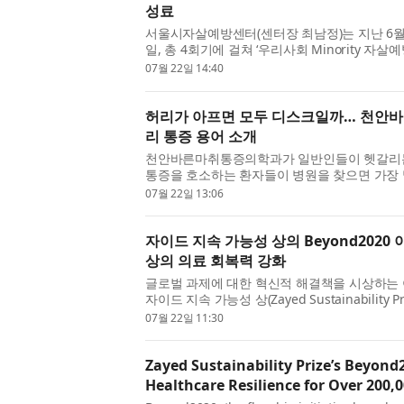
성료
서울시자살예방센터(센터장 최남정)는 지난 6월 
일, 총 4회기에 걸쳐 ‘우리사회 Minority 자
이번 아카데미는 성소수자에 대한 이해를 기반으로
07월 22일 14:40
허리가 아프면 모두 디스크일까… 천안
리 통증 용어 소개
천안바른마취통증의학과가 일반인들이 헷갈리는 
통증을 호소하는 환자들이 병원을 찾으면 가장 많
경통이 있는 것 같아요’, ‘이상근증후군이라던데 맞
07월 22일 13:06
자이드 지속 가능성 상의 Beyond2020
상의 의료 회복력 강화
글로벌 과제에 대한 혁신적 해결책을 시상하는 
자이드 지속 가능성 상(Zayed Sustainabilit
Beyond2020이 오늘 인도 전역에 태양광 발전 의
07월 22일 11:30
Zayed Sustainability Prize’s Beyond
Healthcare Resilience for Over 200,0