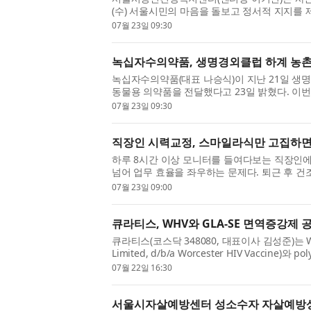
(수) 서울시민의 마음을 돌보고 정서적 지지를 
결했다고 밝혔다. 이번 협약은 일상 속 스트레스와
07월 23일 09:30
녹십자수의약품, 생명경외클럽 하계 농
녹십자수의약품(대표 나승식)이 지난 21일 생명경외클럽
동물용 의약품을 전달했다고 23일 밝혔다. 이번
일부터 10일까지 충청남도 홍성군 결성면에서 진
07월 23일 09:30
직장인 시력교정, 스마일라식만 고집하면
하루 8시간 이상 모니터를 들여다보는 직장인
넘어 업무 효율을 좌우하는 문제다. 퇴근 후 건
정술을 떠올려본 적이 한 번쯤 있을 것이다. 이때 
07월 23일 09:00
큐라티스, WHV와 GLA-SE 면역증강제
큐라티스(코스닥 348080, 대표이사 김성준)는 WHV(C
Limited, d/b/a Worcester HIV Vaccine)와
(PDPHV) 2a상 임상시험에 사용될 GLA-SE 면역증강
07월 22일 16:30
서울시자살예방센터 성소수자 자살예방상담