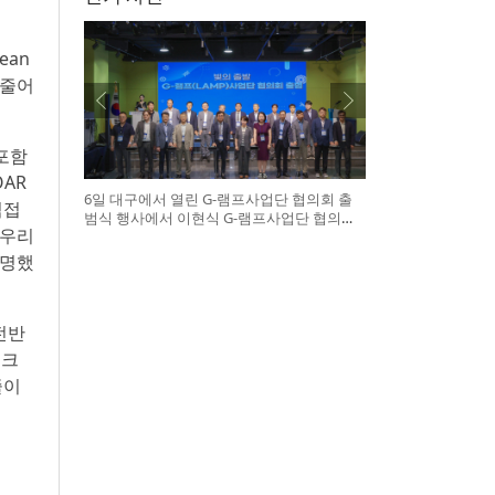
ean
 줄어
 포함
OAR
6일 대구에서 열린 G-램프사업단 협의회 출
직접
범식 행사에서 이현식 G-램프사업단 협의회
 우리
장(앞열 왼쪽에서 다섯 번째), 허정은 한국연
구재단 학술진흥본부장(앞열 왼쪽에서 여섯
설명했
번째)이 전국 20개 대학 사업단 참석자들과
터치버튼 퍼포먼스를 하고 있다
전반
렁크
줄이