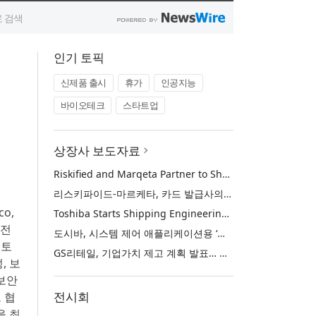
인기 토픽
신제품 출시
휴가
인공지능
바이오테크
스타트업
상장사 보도자료
Riskified and Marqeta Partner to Sharpen Card Issuer Authorization Decisions and Help Reduce False Declines
리스키파이드-마르케타, 카드 발급사의 승인 판단 정교화 및 오거절 감소 위해 협력
o,
Toshiba Starts Shipping Engineering Samples of TXZ+™ Family Entry‑Class M4V Group, Standard Microcontrollers with Arm® Cortex®‑M4 Core for System Control Applications
리전
도시바, 시스템 제어 애플리케이션용 ‘암 코어텍스-M4’ 코어 탑재 표준 마이크로컨트롤러 TXZ+ 패밀리 엔트리 클래스 ‘M4V 그룹’ 엔지니어링 샘플 출하 개시
스토
GS리테일, 기업가치 제고 계획 발표… 중장기 성장 기반 강화와 주주가치 제고
, 보
보안
전시회
로 협
을 최