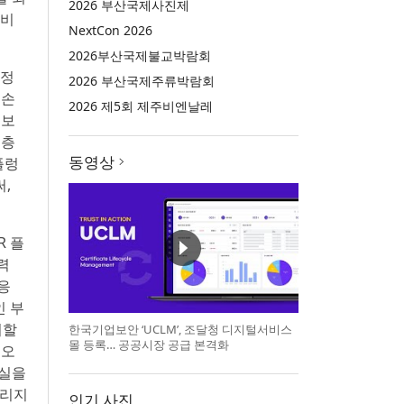
2026 부산국제사진제
 비
NextCon 2026
2026부산국제불교박람회
 정
2026 부산국제주류박람회
 손
2026 제5회 제주비엔날레
 보
심층
동영상
플렁
써,
R 플
력
대응
인 부
취할
한국기업보안 ‘UCLM’, 조달청 디지털서비스
몰 등록… 공공시장 공급 본격화
 오
손실을
토리지
인기 사진