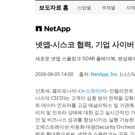
보도자료 홈
산업별
주제별
지
넷앱-시스코 협력, 기업 사이버
새로운 넷앱 스플렁크 SOAR 플레이북, 랜섬웨
2026-06-05 14:00
출처:
NetApp, Inc.
(나스닥 
산호세, 캘리포니아--(
뉴스와이어
)--인텔리전트 
나스닥 CSCO)는 고객이 심층 방어 전략을 강
트 데이터 인프라를 고급 애널리틱스 및 가관측성(Ob
리지 및 인프라 상태에 대한 깊고 실시간적인 가
안 및 비즈니스 성과를 향상시키는 실행 가능한
오케스트레이션·자동화·대응(Security Orchestra
력을 확대함으로써, 넷앱과 스플렁크는 공동 