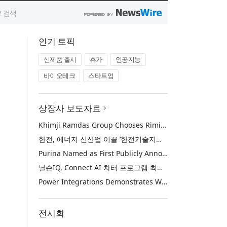
인기 토픽
신제품 출시
휴가
인공지능
바이오테크
스타트업
상장사 보도자료
Khimji Ramdas Group Chooses Rimini Street to Reduce SAP Support Costs, Protect 700+ Customizations and Reinvest Savings in Innovation
한전, 에너지 신산업 이끌 ‘한전기술지주’ 공식 출범
Purina Named as First Publicly Announced NIQ ConnectAI Charter Client
닐슨IQ, Connect AI 차터 프로그램 최초 고객사 ‘퓨리나’ 선정
Power Integrations Demonstrates World’s First 2200 V GaN Technology for Next-Era High-Voltage Power Systems
전시회