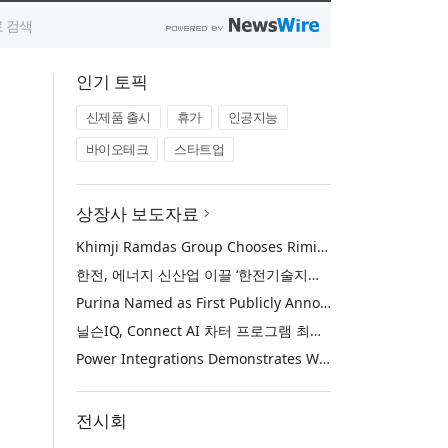
인기 토픽
신제품 출시
휴가
인공지능
바이오테크
스타트업
상장사 보도자료
Khimji Ramdas Group Chooses Rimini Street to Reduce SAP Support Costs, Protect 700+ Customizations and Reinvest Savings in Innovation
한전, 에너지 신산업 이끌 ‘한전기술지주’ 공식 출범
Purina Named as First Publicly Announced NIQ ConnectAI Charter Client
닐슨IQ, Connect AI 차터 프로그램 최초 고객사 ‘퓨리나’ 선정
Power Integrations Demonstrates World’s First 2200 V GaN Technology for Next-Era High-Voltage Power Systems
전시회