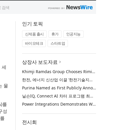
인기 토픽
신제품 출시
휴가
인공지능
바이오테크
스타트업
상장사 보도자료
 세
Khimji Ramdas Group Chooses Rimini Street to Reduce SAP Support Costs, Protect 700+ Customizations and Reinvest Savings in Innovation
한전, 에너지 신산업 이끌 ‘한전기술지주’ 공식 출범
는 물
Purina Named as First Publicly Announced NIQ ConnectAI Charter Client
닐슨IQ, Connect AI 차터 프로그램 최초 고객사 ‘퓨리나’ 선정
A)를
Power Integrations Demonstrates World’s First 2200 V GaN Technology for Next-Era High-Voltage Power Systems
 구성
부를
전시회