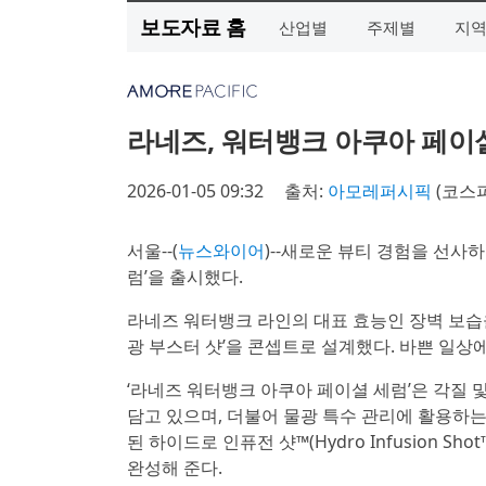
보도자료 홈
산업별
주제별
지
라네즈, 워터뱅크 아쿠아 페이
2026-01-05 09:32
출처:
아모레퍼시픽
(코스
서울--(
뉴스와이어
)--새로운 뷰티 경험을 선사
럼’을 출시했다.
라네즈 워터뱅크 라인의 대표 효능인 장벽 보습을 한층
광 부스터 샷’을 콘셉트로 설계했다. 바쁜 일상
‘라네즈 워터뱅크 아쿠아 페이셜 세럼’은 각질 및 
담고 있으며, 더불어 물광 특수 관리에 활용하는 
된 하이드로 인퓨전 샷™(Hydro Infusion 
완성해 준다.