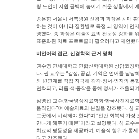
령 노인이 지원 공백에 놓이기 쉬운 상황에서 
송은향 서울시 서북병원 신경과 과장은 치매 환
하는 것이 아니라 질환별로 특정 뇌 영역이 먼저
명했다. 송 과장은 예술치료의 전문성 강화를 위
표준화된 치료 프로토콜이 필요하다고 제언했다
비언어적 접근, 신경학적 근거 명확
권수영 연세대학교 연합신학대학원 상담코칭학
다. 권 교수는 “감정, 공감, 기억은 언어를 
와 변연계를 직접 자극해 감각-정서-인지의 통
면화되고, 리듬·색·동작을 통해 정서가 조율되며
심영섭 교수(한국영상치료학회·한국사진치료학회
움직인다”며 예술치료의 본질을 강조했다. 심 
그곳에서 시작해야 한다”며 “인간 회복의 가장
만나게 해주기 때문”이라고 설명했다. 심 교수
치료적 평등성을 제공하며, 예술적 행위가 통
다고 강조했다.