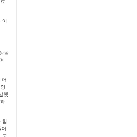
 효
 이
증상을
”며
테어
·영
 말했
 과
 힘
풀어
 고