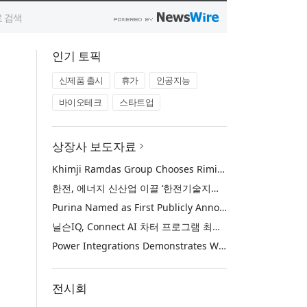
인기 토픽
신제품 출시
휴가
인공지능
바이오테크
스타트업
상장사 보도자료
Khimji Ramdas Group Chooses Rimini Street to Reduce SAP Support Costs, Protect 700+ Customizations and Reinvest Savings in Innovation
한전, 에너지 신산업 이끌 ‘한전기술지주’ 공식 출범
Purina Named as First Publicly Announced NIQ ConnectAI Charter Client
닐슨IQ, Connect AI 차터 프로그램 최초 고객사 ‘퓨리나’ 선정
Power Integrations Demonstrates World’s First 2200 V GaN Technology for Next-Era High-Voltage Power Systems
전시회