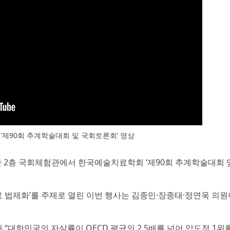
‘제90회 추계학술대회 및 국회토론회’ 영상
박물관 2층 국회체험관에서 한국예술치료학회 ‘제90회 추계학술대회 
료 법제화’를 주제로 열린 이번 행사는 김종민·장종태·정연욱 의원
대한민국의 자살률이 OECD 평균의 2.5배를 넘어 압도적 1위