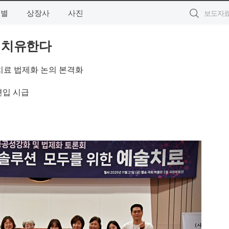
역별
상장사
사진
로 치유한다
치료 법제화 논의 본격화
편입 시급