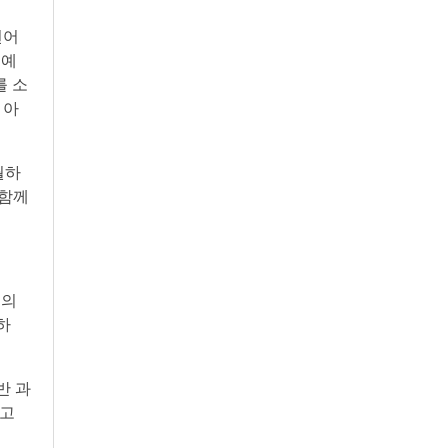
언어
 예
를 소
 아
월하
 함께
 의
하
반 과
”고