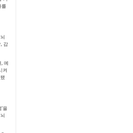
마를
 뇌
, 감
, 예
시켜
시됐
’을
 뇌