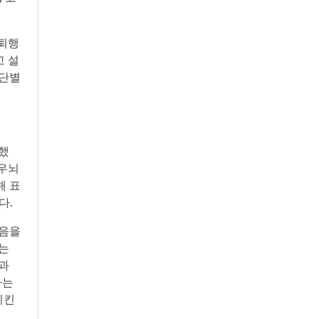
 퇴행
고 설
진단별
했
 우뇌
해 표
다.
마음을
않는
신과
하는
시킨