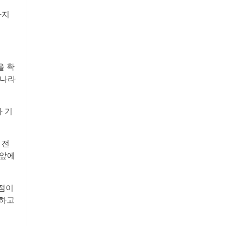
다지
을 확
리나라
 기
 전
 앞에
발점이
전하고