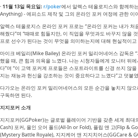
·
11월 13일 목요일:
r/poker
에서 알렉스 테올로지스와 함께하는 레딧
Anything) - 에피소드 제작 및 그의 온라인 포커 여정에 관한 이
알렉스 테올로지스 온라인 포커 프로는 “온라인 포커는 내가 처
해줬다”며 “때때로 힘들지만, 이 직업을 무엇과도 바꾸지 않을 
프로 선수가 된다는 것이 무엇을 의미하는지에 대해 현실적이고 
마이크 베일리(Mike Bailey) 온라인 포커 밀리어네어스 감독
했을 때, 큰 힘과 의욕을 느꼈다. 나는 시청자들에게 모니터 뒤
다”며 “이 고액 포커계 프로들은 스포트라이트를 신경 쓰지 않을
지는 재능과 헌신을 강조하는 것이 중요하다고 느꼈다”고 덧붙였
다가오는 온라인 포커 밀리어네어스의 모든 순간을 놓치지 않
구독하면 된다.
지지포커 소개
지지포커(GGPoker)는 글로벌 플레이어 기반을 갖춘 세계 최대의 
Cash) 포커, 올인 오어 폴드(All-In or Fold), 플립 앤 고(Flip &
(Mystery Battle Royale), 지지케어 앤 지지치어스(GGCare 