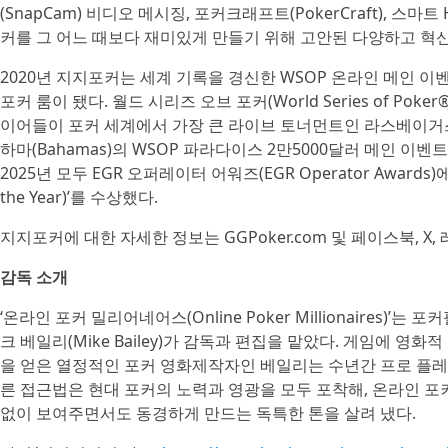
(SnapCam) 비디오 메시징, 포커크래프트(PokerCraft), 스마
커를 그 어느 때보다 재미있게 만들기 위해 고안된 다양하고 혁
2020년 지지포커는 세계 기록을 경신한 WSOP 온라인 메인 이
포커 룸이 됐다. 월드 시리즈 오브 포커(World Series of Po
이어들이 포커 세계에서 가장 큰 라이브 토너먼트인 라스베이거스(La
하마(Bahamas)의 WSOP 파라다이스 2만5000달러 메인 이
2025년 모두 EGR 오퍼레이터 어워즈(EGR Operator Awards)
the Year)’를 수상했다.
지지포커에 대한 자세한 정보는 GGPoker.com 및 페이스북, X,
감독 소개
‘온라인 포커 밀리어네어스(Online Poker Millionaires)’
크 베일리(Mike Bailey)가 감독과 편집을 맡았다. 게임에 
을 얻은 열정적인 포커 영화제작자인 베일리는 수년간 프로 플레이
른 접근법은 현대 포커의 노력과 영광을 모두 포착해, 온라인 
없이 보여주면서도 동경하게 만드는 독특한 톤을 살려 냈다.