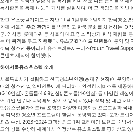
소개하는 외국인 맞춤 해설 봉사를 하며 서로 다른 문화를 이해하
봉사활동을 통해 나눔의 가치를 실현하며, 더 큰 책임감을 지닌 
한편 유스굿윌가이드는 지난 11월 1일부터 2일까지 한국청소
함께 서울의 주요 관광지를 방문하고 한국 문화를 체험하는 ‘OP
궁, 인사동, 롯데타워 등 서울의 대표 명소 탐방과 한식 체험을
는 데 목적을 두고 진행됐다. 유스굿윌가이드 단원들이 통역 및
소속 청소년 동아리인 ‘유스트래블서포터즈(Youth Travel Sup
콘텐츠 제작에 참여했다.
하이서울유스호스텔 소개
서울특별시가 설립하고 한국청소년연맹(총재 김현집)이 운영하
내외 청소년 및 일반인들에게 편리하고 안전한 서비스를 제공하는 숙
(6·10인실), 온돌룸(4·6·8인실), 콘도룸(4·6인실) 등 다양한
어 기업 연수나 교육에도 많이 이용되고 있다. 숙박 및 대관 서
단(유스굿윌가이드)을 포함한 다양한 여행지원 프로그램과 국내
등 다양한 청소년 프로그램이 활발히 운영되고 있다. 또한 트립어드바이저
최초 수상, 2023~2024 고객신뢰도 1위 프리미엄 브랜드 숙박
고의 상을 수상해 세계에서 인정받는 유스호스텔로 평가받고 있