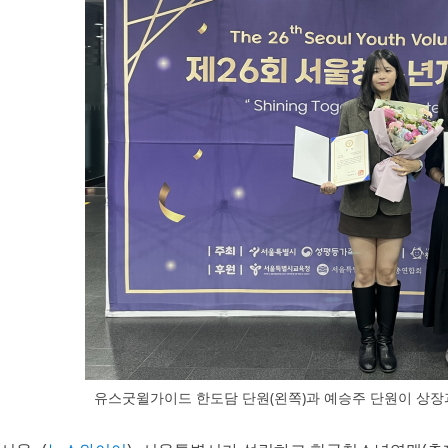
유스굿윌가이드 한도담 단원(왼쪽)과 예승주 단원이 상장