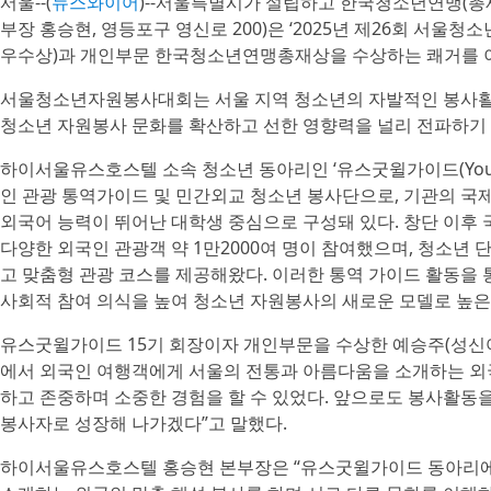
서울--(
뉴스와이어
)--서울특별시가 설립하고 한국청소년연맹(
부장 홍승현, 영등포구 영신로 200)은 ‘2025년 제26회 
우수상)과 개인부문 한국청소년연맹총재상을 수상하는 쾌거를 
서울청소년자원봉사대회는 서울 지역 청소년의 자발적인 봉사활
청소년 자원봉사 문화를 확산하고 선한 영향력을 널리 전파하기 
하이서울유스호스텔 소속 청소년 동아리인 ‘유스굿윌가이드(Youth Goo
인 관광 통역가이드 및 민간외교 청소년 봉사단으로, 기관의 국
외국어 능력이 뛰어난 대학생 중심으로 구성돼 있다. 창단 이후 
다양한 외국인 관광객 약 1만2000여 명이 참여했으며, 청소년
고 맞춤형 관광 코스를 제공해왔다. 이러한 통역 가이드 활동을 
사회적 참여 의식을 높여 청소년 자원봉사의 새로운 모델로 높은
유스굿윌가이드 15기 회장이자 개인부문을 수상한 예승주(성신여
에서 외국인 여행객에게 서울의 전통과 아름다움을 소개하는 외국
하고 존중하며 소중한 경험을 할 수 있었다. 앞으로도 봉사활동을
봉사자로 성장해 나가겠다”고 말했다.
하이서울유스호스텔 홍승현 본부장은 “유스굿윌가이드 동아리에