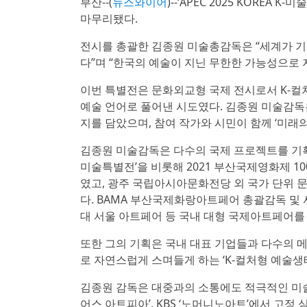
부산--(
뉴스와이어
)--‘APEC 2025 KOREA
마무리됐다.
전시를 총괄한 김종원 미술총감독은 “세계가 
다”며 “한국의 예술이 지닌 무한한 가능성으로
이번 특별전은 문화외교형 국제 전시로서 K-컬
예술 언어로 풀어낸 시도였다. 김종원 미술감독은
지를 담았으며, 참여 작가와 시민이 함께 ‘미래
김종원 미술감독은 다수의 국제 프로젝트를 기획해 온
미술특별전’을 비롯해 2021 부산국제영화제 
였고, 광주 국립아시아문화전당 외 국가 단위 
다. BAMA 부산국제화랑아트페어 총괄감독 및 사
대 서울 아트페어 등 국내 대형 국제아트페어를
또한 그의 기획은 국내 대표 기업들과 다수의 
로 자연스럽게 스며들게 하는 ‘K-컬처형 예술생
김종원 감독은 대중과의 소통에도 적극적인 미술감독이
어스 아트피아’, KBS ‘노머니노아트’에서 고정