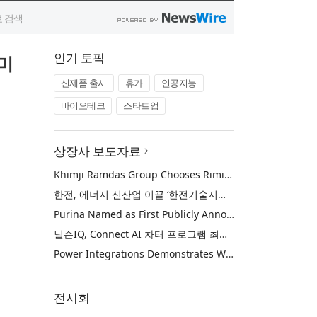
인기 토픽
 미
신제품 출시
휴가
인공지능
바이오테크
스타트업
상장사 보도자료
Khimji Ramdas Group Chooses Rimini Street to Reduce SAP Support Costs, Protect 700+ Customizations and Reinvest Savings in Innovation
한전, 에너지 신산업 이끌 ‘한전기술지주’ 공식 출범
Purina Named as First Publicly Announced NIQ ConnectAI Charter Client
닐슨IQ, Connect AI 차터 프로그램 최초 고객사 ‘퓨리나’ 선정
Power Integrations Demonstrates World’s First 2200 V GaN Technology for Next-Era High-Voltage Power Systems
전시회