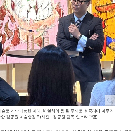
’이 ‘예술로 지속가능한 미래, K-컬처의 힘’을 주제로 성공리에 마무리
괄한 김종원 미술총감독(사진 : 김종원 감독 인스타그램)