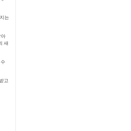
껴지는
쌓아
의 새
 수
가받고