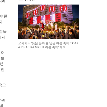
공리에
야 한
다.
능성을
메시
오사카의 ‘웃음 문화’를 담은 여름 축제 ‘OSAK
A PIKAPIKA NIGHT 여름 축제’ 개최
K-
선보
켰
더현
속으
‘원
경매