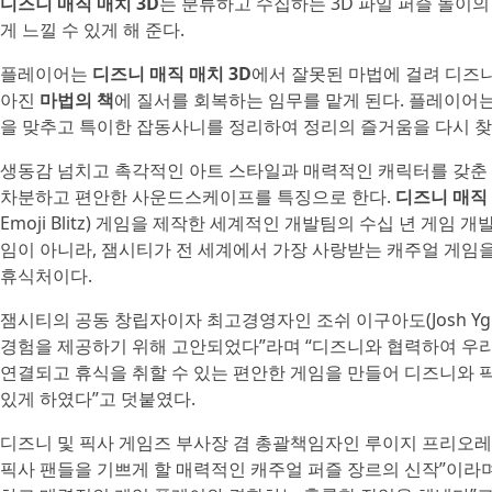
디즈니 매직 매치 3D
는 분류하고 수집하는 3D 파일 퍼즐 놀이
게 느낄 수 있게 해 준다.
플레이어는
디즈니 매직 매치 3D
에서 잘못된 마법에 걸려 디즈
아진
마법의 책
에 질서를 회복하는 임무를 맡게 된다. 플레이어
을 맞추고 특이한 잡동사니를 정리하여 정리의 즐거움을 다시 찾
생동감 넘치고 촉각적인 아트 스타일과 매력적인 캐릭터를 갖춘 
차분하고 편안한 사운드스케이프를 특징으로 한다.
디즈니 매직 
Emoji Blitz) 게임을 제작한 세계적인 개발팀의 수십 년 게임
임이 아니라, 잼시티가 전 세계에서 가장 사랑받는 캐주얼 게임을
휴식처이다.
잼시티의 공동 창립자이자 최고경영자인 조쉬 이구아도(Josh Ygua
경험을 제공하기 위해 고안되었다”라며 “디즈니와 협력하여 우
연결되고 휴식을 취할 수 있는 편안한 게임을 만들어 디즈니와 
있게 하였다”고 덧붙였다.
디즈니 및 픽사 게임즈 부사장 겸 총괄책임자인 루이지 프리오레(Luigi
픽사 팬들을 기쁘게 할 매력적인 캐주얼 퍼즐 장르의 신작”이라