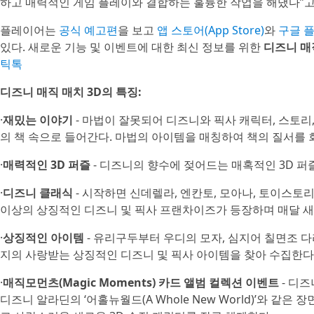
하고 매력적인 게임 플레이와 결합하는 훌륭한 작업을 해냈다”고
플레이어는
공식 예고편
을 보고
앱 스토어(App Store)
와
구글 플레
있다. 새로운 기능 및 이벤트에 대한 최신 정보를 위한
디즈니 매
틱톡
디즈니 매직 매치 3D의 특징:
·
재밌는 이야기
- 마법이 잘못되어 디즈니와 픽사 캐릭터, 스토
의 책 속으로 들어간다. 마법의 아이템을 매칭하여 책의 질서를 
·
매력적인 3D 퍼즐
- 디즈니의 향수에 젖어드는 매혹적인 3D 
·
디즈니 클래식
- 시작하면 신데렐라, 엔칸토, 모아나, 토이스토리
이상의 상징적인 디즈니 및 픽사 프랜차이즈가 등장하며 매달 새
·
상징적인 아이템
- 유리구두부터 우디의 모자, 심지어 칠면조 다
지의 사랑받는 상징적인 디즈니 및 픽사 아이템을 찾아 수집한다
·
매직모먼츠(Magic Moments) 카드 앨범 컬렉션 이벤트
- 디즈
디즈니 알라딘의 ‘어홀뉴월드(A Whole New World)’와 같