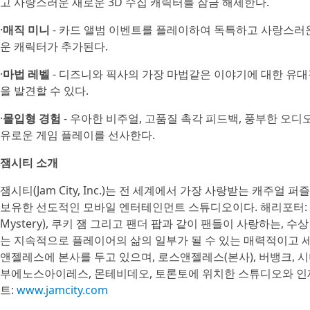
고 사랑스러운 새로운 3D 수집 캐릭터를 잠금 해제한다.
·
매직 미니
- 카드 앨범 이벤트를 플레이하여 독특하고 사랑스러운
운 캐릭터가 추가된다.
·
마법 레벨
- 디즈니와 픽사의 가장 마법같은 이야기에 대한 유대
을 발견할 수 있다.
·
몰입형 경험
- 우아한 비주얼, 고품질 촉각 피드백, 풍부한 오
유로운 게임 플레이를 선사한다.
잼시티 소개
잼시티(Jam City, Inc.)는 전 세계에서 가장 사랑받는 캐주
보유한 선도적인 모바일 엔터테인먼트 스튜디오이다. 해리포터: 호그와트
Mystery), 쿠키 잼 그리고 팬더 팝과 같이 팬들이 사랑하는,
는 지속적으로 플레이어의 삶의 일부가 될 수 있는 매력적이고 
앤젤레스에 본사를 두고 있으며, 로스앤젤레스(본사), 버뱅크, 
부에노스아이레스, 몬테비데오, 토론토에 위치한 스튜디오와 인
트:
www.jamcity.com