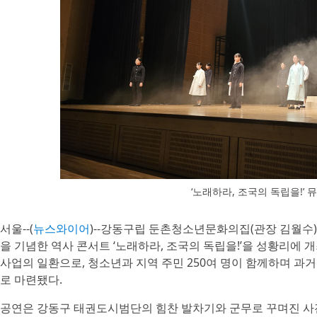
‘노래하라, 조국의 독립을!’ 
서울--(
뉴스와이어
)--강동구립 둔촌청소년문화의집(관장 김월수)은
을 기념한 역사 콘서트 ‘노래하라, 조국의 독립을!’을 성황리에
사업의 일환으로, 청소년과 지역 주민 250여 명이 함께하며 
로 마련됐다.
공연은 강동구 태권도시범단의 힘찬 발차기와 군무로 꾸며진 사