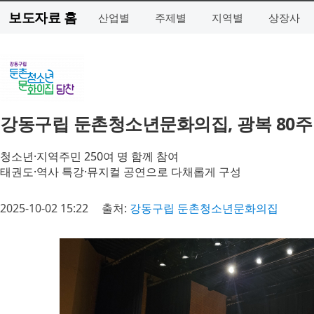
보도자료 홈
산업별
주제별
지역별
상장사
강동구립 둔촌청소년문화의집, 광복 80주년
청소년·지역주민 250여 명 함께 참여
태권도·역사 특강·뮤지컬 공연으로 다채롭게 구성
2025-10-02 15:22
출처:
강동구립 둔촌청소년문화의집