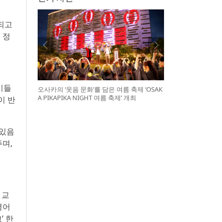
되고
 정
이들
오사카의 ‘웃음 문화’를 담은 여름 축제 ‘OSAK
A PIKAPIKA NIGHT 여름 축제’ 개최
이 반
 있음
며,
 교
영어
’ 한