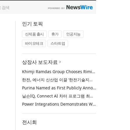
인기 토픽
신제품 출시
휴가
인공지능
바이오테크
스타트업
상장사 보도자료
Khimji Ramdas Group Chooses Rimini Street to Reduce SAP Support Costs, Protect 700+ Customizations and Reinvest Savings in Innovation
한전, 에너지 신산업 이끌 ‘한전기술지주’ 공식 출범
Purina Named as First Publicly Announced NIQ ConnectAI Charter Client
닐슨IQ, Connect AI 차터 프로그램 최초 고객사 ‘퓨리나’ 선정
Power Integrations Demonstrates World’s First 2200 V GaN Technology for Next-Era High-Voltage Power Systems
전시회