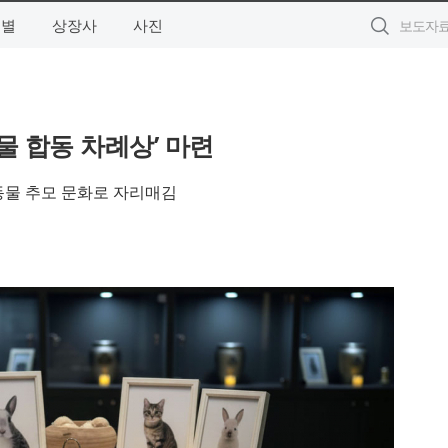
역별
상장사
사진
물 합동 차례상’ 마련
려동물 추모 문화로 자리매김