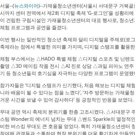
서울--(
뉴스와이어
)--가재울청소년센터(서울시 서대문구 거북골로 1
시까지 센터 전역에서 제2회 디지털 축제 ‘G-로그인’을 성황리
이 건립한 구립시설인 가재울청소년센터의 대표 행사로, 청소년과
체험 프로그램과 공연을 즐겼다.
이번 행사는 일반적인 청소년 축제와 달리 디지털을 주제로(로그 i
축제라는 점에서 특별한 의미를 가지며, 디지털 스탬프를 활용한 
체험 부스에서는 △HADO 특별 체험 △디지털 스포츠 및 닌텐도 
촬영 △3D 메이킹 작품 전시 △AI 진로 상담 △과일 피아노 연
기 등 청소년들의 호기심을 자극하는 다양한 프로그램이 운영됐
참가자들은 ‘디지털 스탬프가 신기했다, 처음 해보는 디지털 체험
니라 배움이 될 수 있다는 점을 느꼈다’, ‘자주 방문하는 가재
거운 시간을 보낼 수 있어 감사하다’ 등 긍정적인 반응을 보였다.
무대 공연 역시 축제의 분위기를 한층 고조시켰다. △서대문구
스팀 Wonder의 에너지 넘치는 무대 △밴드 Sparkle의 열정
비한 버스킹 무대도 큰 호응을 얻었다. 특히 가재울청소년센터
참여해 관객들과 소통하며 현장 분위기를 더욱 활기차게 만들었다