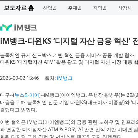
보도자료 홈
산업별
주제별
지역별
상장사
iM뱅크-다윈KS ‘디지털 자산 금융 혁신’
블록체인 규제 샌드박스 기반 혁신 금융 서비스 공동 개발 협조
다윈KS ‘디지털자산 ATM’ 활용 광고 및 디지털 자산 시장 대응 
2025-09-02 15:46
출처:
iM뱅크
대구--(
뉴스와이어
)--iM뱅크(아이엠뱅크, 은행장 황병우)는 2
대응을 위해 블록체인 전문 기업 다윈KS(대표이사 이종명)와 ‘디
결했다고 밝혔다.
이번 협약은 iM뱅크(아이엠뱅크)의 금융 관련 노하우 및 인프라와
과 연동한 디지털자산 ATM & POS’, ‘AI 안면 인식 기반 비
화된 디지털 금융 경험 및 서비스를 제공하고자 진행됐다.