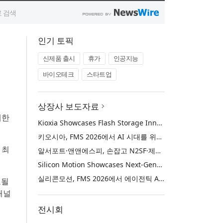
인기 토픽
신제품 출시
휴가
인공지능
바이오테크
스타트업
상장사 보도자료
매한
Kioxia Showcases Flash Storage Innovations for the AI Era at FMS 2026
키오시아, FMS 2026에서 AI 시대를 위한 플래시 스토리지 혁신 선보여
 최
알서포트·앤앤에스피, 손잡고 N2SF·제어망 시장 공략
Silicon Motion Showcases Next-Generation Storage Solutions for Agentic AI Applications at FMS 2026
실리콘모션, FMS 2026에서 에이전틱 AI에 활용하기 위한 차세대 스토리지 솔루션 공개
료될
채널
전시회