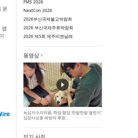
형
FMS 2026
 운
NextCon 2026
2026부산국제불교박람회
2026 부산국제주류박람회
권 앱
성이
2026 제5회 제주비엔날레
동영상
녹십자수의약품, 학생 협업 ‘한발한발 챌린지’
심장사상충 예방약 후원
인기 사진