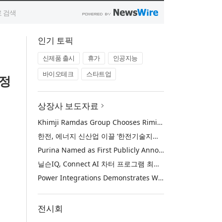
인기 토픽
신제품 출시
휴가
인공지능
바이오테크
스타트업
예정
상장사 보도자료
Khimji Ramdas Group Chooses Rimini Street to Reduce SAP Support Costs, Protect 700+ Customizations and Reinvest Savings in Innovation
한전, 에너지 신산업 이끌 ‘한전기술지주’ 공식 출범
Purina Named as First Publicly Announced NIQ ConnectAI Charter Client
닐슨IQ, Connect AI 차터 프로그램 최초 고객사 ‘퓨리나’ 선정
Power Integrations Demonstrates World’s First 2200 V GaN Technology for Next-Era High-Voltage Power Systems
전시회