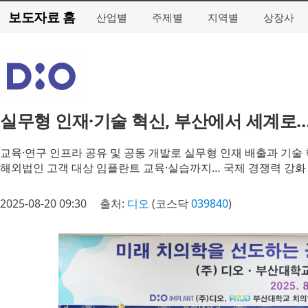
보도자료 홈
산업별
주제별
지역별
상장사
실무형 인재·기술 혁신, 부산에서 세계로…
교육·연구 인프라 공유 및 공동 개발로 실무형 인재 배출과 기술
해외법인 고객 대상 임플란트 교육·실습까지… 국제 경쟁력 강화
2025-08-20 09:30
출처:
디오
(코스닥
039840
)