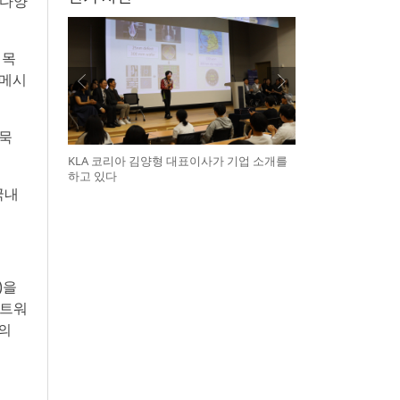
 다양
 목
 메시
어묵
KLA 코리아 김양형 대표이사가 기업 소개를
하고 있다
국내
)을
네트워
령의