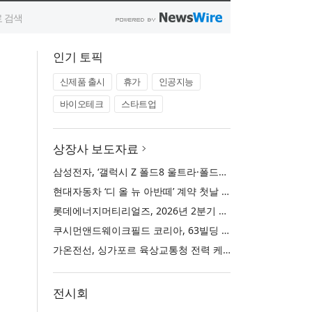
인기 토픽
신제품 출시
휴가
인공지능
바이오테크
스타트업
상장사 보도자료
삼성전자, ‘갤럭시 Z 폴드8 울트라·폴드8·플립8’과 ‘갤럭시 워치 울트라2·워치9’ 국내 공식 출시
현대자동차 ‘디 올 뉴 아반떼’ 계약 첫날 1만 대 돌파
롯데에너지머티리얼즈, 2026년 2분기 실적 발표… 전분기 대비 매출 증대
쿠시먼앤드웨이크필드 코리아, 63빌딩 통합 MD·공간 전략 수립 과정과 구현 사례 소개
가온전선, 싱가포르 육상교통청 전력 케이블 첫 공급 계약
전시회