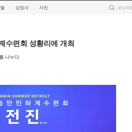
역별
상장사
사진
하계수련회 성황리에 개최
를 나누다