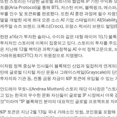
또한 스토리는 다양한 글로벌 파트너와 협업해 IP 기반 수익화 
토콜(Aria Protocol)을 통해 BTS, 저스틴 비버, 블랙핑크, 
부를 인수 및 토큰화를 완료했다. 또한 AI 훈련 과정에 필수 자
델을 개발한 세계 최대 오픈 소스 AI 기업 스태빌리티 AI(Stabilit
캐주얼 슈즈 브랜드 크록스(Crocs), 프랑스 럭셔리 브랜드 발망(B
한편 a16z가 투자한 솔라나, 수이와 같은 대형 레이어 1(L1) 
투자처인 스토리에 이목이 집중되고 있다. 스토리의 투자를 주도한 a1
은 지난해 12월 백악관 과학기술정책실 AI 수석 정책고문으로, 브라
거래위원회(CFTC) 차기 위원장으로 지명됐다.
이처럼 정책 중심부 인사들이 블록체인 산업과 밀접하게 연계되는 가
만에 글로벌 디지털 자산 운용사 그레이스케일(Grayscale)의 
투자자와 기관 등, 전통 금융 자금이 $IP 토큰에 유입될 수 있는
안드레아 무토니(Andrea Muttoni) 스토리 재단 이사장은 
고 있는 한국의 우수한 문화 자산들이 글로벌 IP 시장에서 더욱
것”이라며 “IP 블록체인 분야의 대표적인 글로벌 프로젝트로 자
$IP 토큰은 지난 2월 13일 국내 거래소인 빗썸, 코인원을 포