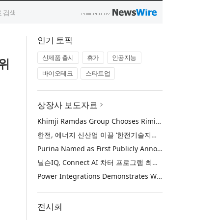
인기 토픽
신제품 출시
휴가
인공지능
위
바이오테크
스타트업
상장사 보도자료
Khimji Ramdas Group Chooses Rimini Street to Reduce SAP Support Costs, Protect 700+ Customizations and Reinvest Savings in Innovation
한전, 에너지 신산업 이끌 ‘한전기술지주’ 공식 출범
Purina Named as First Publicly Announced NIQ ConnectAI Charter Client
닐슨IQ, Connect AI 차터 프로그램 최초 고객사 ‘퓨리나’ 선정
Power Integrations Demonstrates World’s First 2200 V GaN Technology for Next-Era High-Voltage Power Systems
전시회