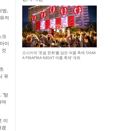
먹방,
 유저
스크
 아이
 것
오사카의 ‘웃음 문화’를 담은 여름 축제 ‘OSAK
A PIKAPIKA NIGHT 여름 축제’ 개최
쇼츠
식 유
 ‘탕
하며
로 이
가겠