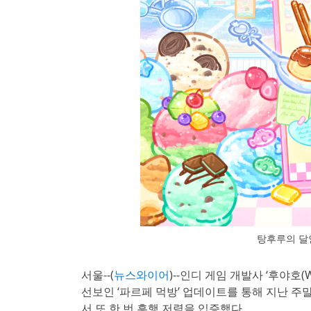
탕후루의 달
서울--(
뉴스와이어
)--인디 게임 개발사 ‘후야호
선보인 ‘파르페 먹방’ 업데이트를 통해 지난 주
서 또 한 번 흥행 저력을 입증했다.