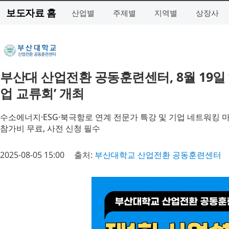
보도자료 홈
산업별
주제별
지역별
상장사
부산대 산업전환 공동훈련센터, 8월 19일 ‘
업 교류회’ 개최
수소에너지·ESG·북극항로 연계 전문가 특강 및 기업 네트워킹 
참가비 무료, 사전 신청 필수
2025-08-05 15:00
출처:
부산대학교 산업전환 공동훈련센터