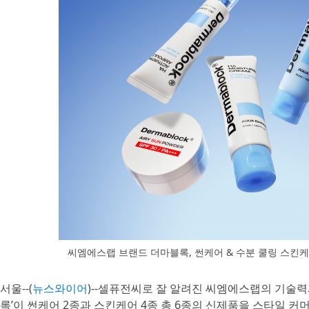
씨엠에스랩 브랜드 더마블록, 썬케어 & 수분 쿨링 스킨케
서울--(
뉴스와이어
)--셀퓨전씨로 잘 알려진 씨엠에스랩의 기술력
록’이 썬케어 2종과 스킨케어 4종 총 6종의 신제품을 스타일 커머