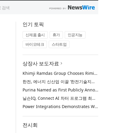
인기 토픽
신제품 출시
휴가
인공지능
바이오테크
스타트업
상장사 보도자료
Khimji Ramdas Group Chooses Rimini Street to Reduce SAP Support Costs, Protect 700+ Customizations and Reinvest Savings in Innovation
한전, 에너지 신산업 이끌 ‘한전기술지주’ 공식 출범
Purina Named as First Publicly Announced NIQ ConnectAI Charter Client
닐슨IQ, Connect AI 차터 프로그램 최초 고객사 ‘퓨리나’ 선정
Power Integrations Demonstrates World’s First 2200 V GaN Technology for Next-Era High-Voltage Power Systems
전시회