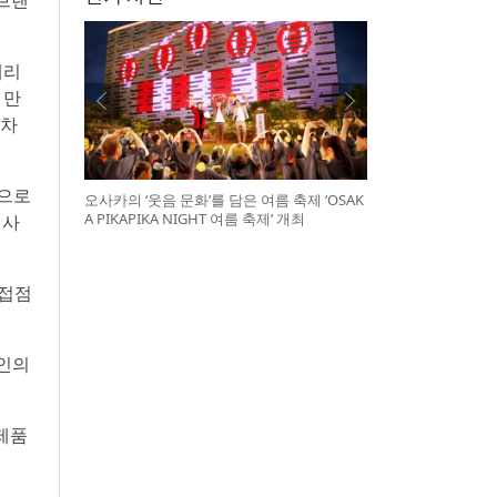
 브랜
헤리
 만
‘차
용으로
오사카의 ‘웃음 문화’를 담은 여름 축제 ‘OSAK
A PIKAPIKA NIGHT 여름 축제’ 개최
 사
 접점
자인의
제품