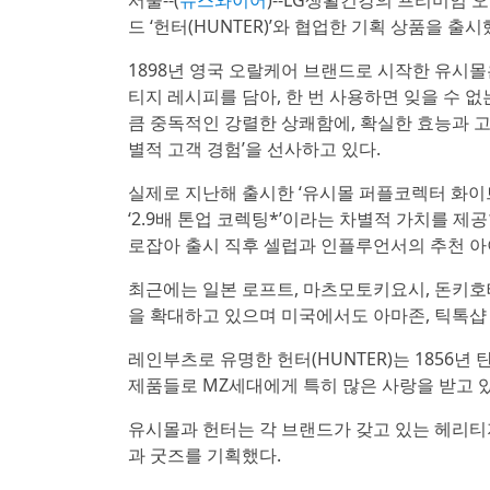
서울--(
뉴스와이어
)--LG생활건강의 프리미엄 
드 ‘헌터(HUNTER)’와 협업한 기획 상품을 출시
1898년 영국 오랄케어 브랜드로 시작한 유시몰
티지 레시피를 담아, 한 번 사용하면 잊을 수 
큼 중독적인 강렬한 상쾌함에, 확실한 효능과 
별적 고객 경험’을 선사하고 있다.
실제로 지난해 출시한 ‘유시몰 퍼플코렉터 화이
‘2.9배 톤업 코렉팅*’이라는 차별적 가치를 
로잡아 출시 직후 셀럽과 인플루언서의 추천 
최근에는 일본 로프트, 마츠모토키요시, 돈키
을 확대하고 있으며 미국에서도 아마존, 틱톡샵
레인부츠로 유명한 헌터(HUNTER)는 185
제품들로 MZ세대에게 특히 많은 사랑을 받고 있
유시몰과 헌터는 각 브랜드가 갖고 있는 헤리
과 굿즈를 기획했다.