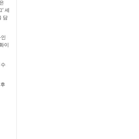
담은
’ 세
 담
자인
 화이
 수
 후