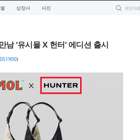
역별
상장사
사진
남 ‘유시몰 X 헌터’ 에디션 출시
051900
)