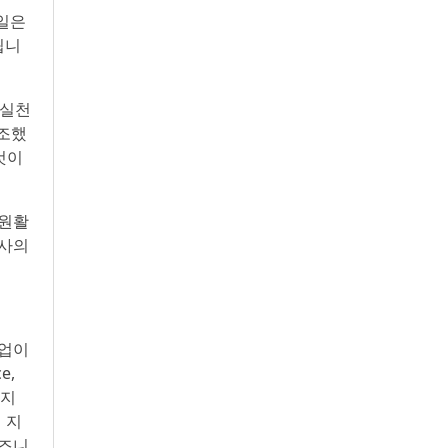
 일은
됩니
 실천
강조했
것이
 원활
회사의
기업이
e,
공지
적 지
비즈니