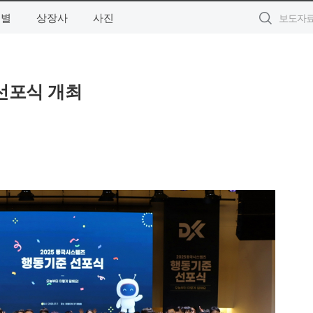
역별
상장사
사진
 선포식 개최