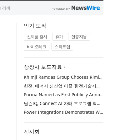
인기 토픽
신제품 출시
휴가
인공지능
바이오테크
스타트업
상장사 보도자료
Khimji Ramdas Group Chooses Rimini Street to Reduce SAP Support Costs, Protect 700+ Customizations and Reinvest Savings in Innovation
한전, 에너지 신산업 이끌 ‘한전기술지주’ 공식 출범
Purina Named as First Publicly Announced NIQ ConnectAI Charter Client
닐슨IQ, Connect AI 차터 프로그램 최초 고객사 ‘퓨리나’ 선정
Power Integrations Demonstrates World’s First 2200 V GaN Technology for Next-Era High-Voltage Power Systems
전시회