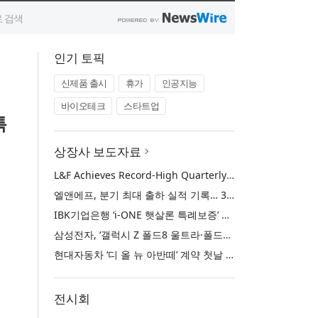
인기 토픽
신제품 출시
휴가
인공지능
바이오테크
스타트업
특
상장사 보도자료
L&F Achieves Record-High Quarterly Shipments, Begins LFP Supply for North American ESS in Q3 Advancing its Two-Track NCM and LFP Growth Strategy
엘앤에프, 분기 최대 출하 실적 기록… 3분기 북미 ESS향 LFP 공급 착수 NCM+LFP ‘2-Track’ 성장 전략 실현
IBK기업은행 ‘i-ONE 햇살론 특례보증’ 출시
삼성전자, ‘갤럭시 Z 폴드8 울트라·폴드8·플립8’과 ‘갤럭시 워치 울트라2·워치9’ 국내 공식 출시
현대자동차 ‘디 올 뉴 아반떼’ 계약 첫날 1만 대 돌파
전시회