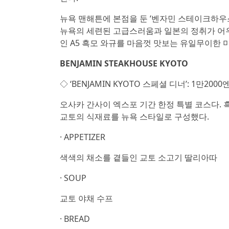
뉴욕 맨해튼에 본점을 둔 ‘벤자민 스테이크하우
뉴욕의 세련된 고급스러움과 일본의 정취가 어
인 A5 흑모 와규를 마음껏 맛보는 유일무이한 
BENJAMIN STEAKHOUSE KYOTO
◇ ‘BENJAMIN KYOTO 스페셜 디너’: 1만200
오사카 간사이 엑스포 기간 한정 특별 코스다. 
교토의 식재료를 뉴욕 스타일로 구성했다.
· APPETIZER
색색의 채소를 곁들인 교토 소고기 딸리아따
· SOUP
교토 야채 수프
· BREAD