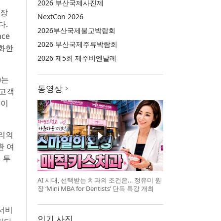
2026 부산국제사진제
직장
NextCon 2026
다.
2026부산국제불교박람회
nce
2026 부산국제주류박람회
강화한
2026 제5회 제주비엔날레
)는
동영상
 고객
 이
우리의
환 여
 투
AI 시대, 선택받는 치과의 조건은… 정유미 원
장 ‘Mini MBA for Dentists’ 단독 특강 개최
 서비
인기 사진