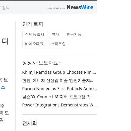
인기 토픽
신제품 출시
휴가
인공지능
 디
바이오테크
스타트업
상장사 보도자료
Khimji Ramdas Group Chooses Rimini Street to Reduce SAP Support Costs, Protect 700+ Customizations and Reinvest Savings in Innovation
융 보
한전, 에너지 신산업 이끌 ‘한전기술지주’ 공식 출범
 스
Purina Named as First Publicly Announced NIQ ConnectAI Charter Client
닐슨IQ, Connect AI 차터 프로그램 최초 고객사 ‘퓨리나’ 선정
Power Integrations Demonstrates World’s First 2200 V GaN Technology for Next-Era High-Voltage Power Systems
 주
영 모
 할
전시회