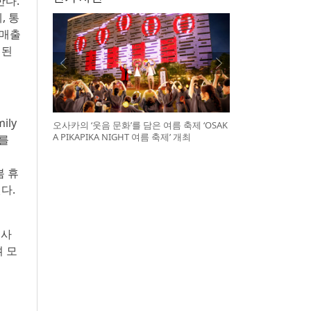
한다.
, 통
 매출
 된
ily
오사카의 ‘웃음 문화’를 담은 여름 축제 ‘OSAK
A PIKAPIKA NIGHT 여름 축제’ 개최
스를
봄 휴
된다.
 사
 모