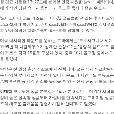
월 평균 기온은 17~27도에 불과할 만큼 시원한 날씨가 매력이
혜의 자연 경관 속에서 힐링과 라운드를 동시에 즐길 수 있다.
‘도마코마이 골프 리조트 에미나72 골프클럽’은 일본 홋카이
코스 설계가 특징이고, △이스트(East) △웨스트(West) △사우스(
고 있어 실력에 따라 다양한 라운드를 경험할 수 있다.
더욱 럭셔리한 라운드를 원하는 고객에게는 ‘모두시그니처 세계 100
1999년 잭 니클라우스가 설계한 춘성 C.C는 ‘동양의 알프스’로
이크 코스 각각 18홀로 구성돼 있다. 중국 10대 골프장 중에서
을 올렸다.
숙박은 전 일정 춘성 리조트에서 진행되며, 모든 식사가 포함된다
등 다양한 부대시설이 마련돼 있어 라운드 외 시간에도 여유로운
△백련온천 등 지역 명소를 둘러볼 수 있는 선택 관광 정보도 제
이대혁 모두투어 상품 본부장은 “최근 본격적인 무더위가 시작되며
성비 높은 실속형 상품부터 가심비를 만족시키는 프리미엄 상품까
프의 새로운 즐거움을 경험하시길 바란다”라고 말했다.
이번 기획전 관련한 더 자세한 내용은 모두투어 공식 홈페이지 또