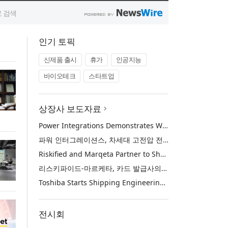
인기 토픽
신제품 출시
휴가
인공지능
바이오테크
스타트업
상장사 보도자료
Power Integrations Demonstrates World’s First 2200 V GaN Technology for Next-Era High-Voltage Power Systems
파워 인터그레이션스, 차세대 고전압 전력 시스템을 위한 세계 최초의 2200V GaN 기술 시연
Riskified and Marqeta Partner to Sharpen Card Issuer Authorization Decisions and Help Reduce False Declines
리스키파이드-마르케타, 카드 발급사의 승인 판단 정교화 및 오거절 감소 위해 협력
Toshiba Starts Shipping Engineering Samples of TXZ+™ Family Entry‑Class M4V Group, Standard Microcontrollers with Arm® Cortex®‑M4 Core for System Control Applications
전시회