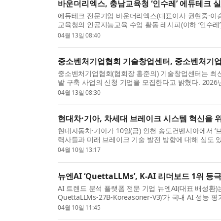
바운더리엑스, 충남교육청 ‘인수레’ 에듀테크 실
에듀테크 전문기업 바운더리엑스(대표이사 권현중·이승
교육청의 인공지능교육 수업 활동 레시피(이하 ‘인수레’) 
04월 13일 08:40
중소벤처기업협회 기술창업센터, 중소벤처기업 
중소벤처기업협회(협회장 홍준의) 기술창업센터는 최신
발 구축 사업의 신청 기업을 모집한다고 밝혔다. 2026년
대’...
04월 13일 08:30
현대차·기아, 차세대 브레이크 시스템 혁신을 위
현대자동차·기아가 10일(금) 인천 송도컨벤시아에서 ‘브레이크
력사들과 미래 브레이크 기술 발전 방향에 대해 심도 있는
04월 10일 13:17
뉴엔AI ‘QuettaLLMs’, K-AI 리더보드 1위 등
AI 트렌드 분석 플랫폼 전문 기업 뉴엔AI(대표 배성환)는 
QuettaLLMs-27B-Koreasoner-V3)’가 국내 AI
성했...
04월 10일 11:45