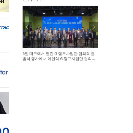
6일 대구에서 열린 G-램프사업단 협의회 출
범식 행사에서 이현식 G-램프사업단 협의회
장(앞열 왼쪽에서 다섯 번째), 허정은 한국연
구재단 학술진흥본부장(앞열 왼쪽에서 여섯
번째)이 전국 20개 대학 사업단 참석자들과
터치버튼 퍼포먼스를 하고 있다