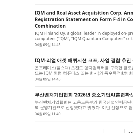
IQM and Real Asset Acquisition Corp. An
Registration Statement on Form F-4 in C
Combination
IQM Finland Oy, a global leader in deployed on-p
computers (“IQM”, “IQM Quantum Computers” or the
special purpose ac...
04월 09일 14:45
IQM-리얼 애셋 애퀴지션 코프, 사업 결합 추진 
온프레미스(풀스택) 초전도 양자컴퓨터를 구축한 글로벌 선도 
또는 IQM 퀀텀 컴퓨터스 또는 회사)와 특수목적합병회사인 리
Corp....
04월 09일 14:45
부산벤처기업협회 ‘2026년 중소기업AI훈련확산
부산벤처기업협회는 고용노동부와 한국산업인력공단이 주
역 운영기관으로 선정됐다고 밝혔다. 이번 선정으로 협
낮...
04월 09일 11:40