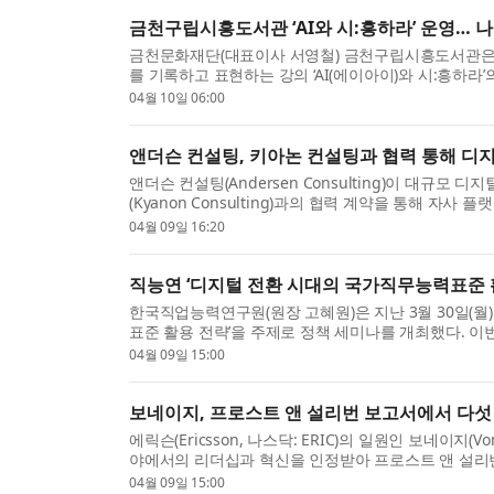
금천구립시흥도서관 ‘AI와 시:흥하라’ 운영… 
금천문화재단(대표이사 서영철) 금천구립시흥도서관은 
를 기록하고 표현하는 강의 ‘AI(에이아이)와 시:흥하
민...
04월 10일 06:00
앤더슨 컨설팅, 키아논 컨설팅과 협력 통해 디지
앤더슨 컨설팅(Andersen Consulting)이 대규
(Kyanon Consulting)과의 협력 계약을 통해 자사 플
04월 09일 16:20
직능연 ‘디지털 전환 시대의 국가직무능력표준 
한국직업능력연구원(원장 고혜원)은 지난 3월 30일(
표준 활용 전략’을 주제로 정책 세미나를 개최했다. 이
National...
04월 09일 15:00
보네이지, 프로스트 앤 설리번 보고서에서 다섯 
에릭슨(Ericsson, 나스닥: ERIC)의 일원인 보네이지(
야에서의 리더십과 혁신을 인정받아 프로스트 앤 설리
사...
04월 09일 15:00