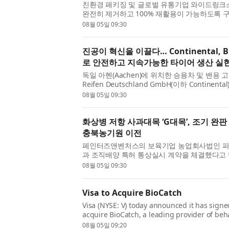
친환경 패키징 및 글로벌 유통기업 와이드링크
완전히 제거하고 100% 재활용이 가능하도록 
필름, 이의 제조방법 및 상기 필름을 포함하는 포장
08월 05일 09:30
진공이 혁신을 이끌다… Continental,
로 안전하고 지속가능한 타이어 생산 실
독일 아헨(Aachen)에 위치한 승용차 및 밴용 고품
Reifen Deutschland GmbH(이하 Contin
단기(Textile Cutting Machine)의 핸들링 작업에 
08월 05일 09:30
화상병 저항 사과대목 ‘G대목’, 조기 완
충북농기원 이전
페인터즈앤벤처스의 보육기업 농업회사법인 
과 조직배양 특허 통상실시 계약을 체결했다고 
사과대목 기내 대량증식 배양 방법’에 대한 조직배
08월 05일 09:30
Visa to Acquire BioCatch
Visa (NYSE: V) today announced it has signe
acquire BioCatch, a leading provider of behav
intelligence, from funds advised by Permira
08월 05일 09:20