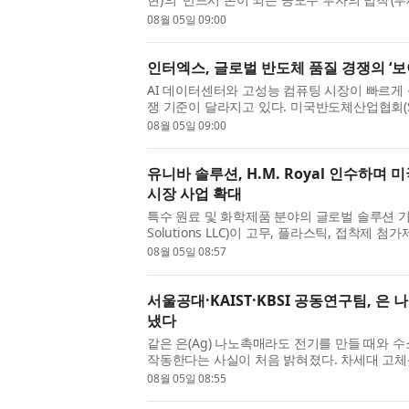
전한 공모주 투자의 모든 것)을 8월 5일 출간한다
08월 05일 09:00
인터엑스, 글로벌 반도체 품질 경쟁의 ‘
AI 데이터센터와 고성능 컴퓨팅 시장이 빠르게
쟁 기준이 달라지고 있다. 미국반도체산업협회(SI
체 매출은 888억달러로 전년 동월 대비 61.8% 
08월 05일 09:00
유니바 솔루션, H.M. Royal 인수하며
시장 사업 확대
특수 원료 및 화학제품 분야의 글로벌 솔루션 기업
Solutions LLC)이 고무, 플라스틱, 접착제 
문 유통업체 H.M. Royal을 인수했다고 발표했다.
08월 05일 08:57
서울공대·KAIST·KBSI 공동연구팀, 은 
냈다
같은 은(Ag) 나노촉매라도 전기를 만들 때와 
작동한다는 사실이 처음 밝혀졌다. 차세대 고체
설계 원리가 제시된 것이다. 서울대학교 공과대학
08월 05일 08:55