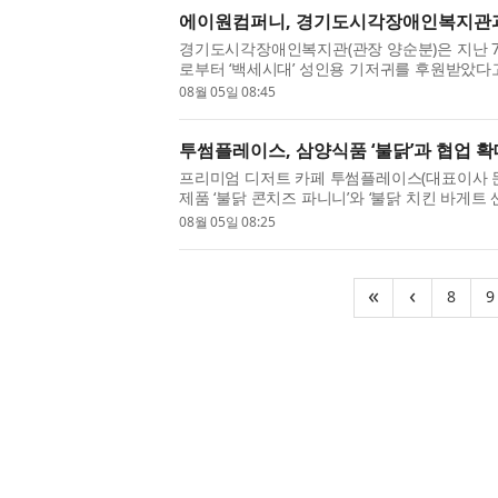
에이원컴퍼니, 경기도시각장애인복지관과
경기도시각장애인복지관(관장 양순분)은 지난 7
로부터 ‘백세시대’ 성인용 기저귀를 후원받았다
와 경기도시각장애인복지관이 함께하는 첫 나눔으로
08월 05일 08:45
투썸플레이스, 삼양식품 ‘불닭’과 협업 확
프리미엄 디저트 카페 투썸플레이스(대표이사 문
제품 ‘불닭 콘치즈 파니니’와 ‘불닭 치킨 바게트
식품의 ‘불닭’이 전 세계 소비자에게 사랑받는 글로
08월 05일 08:25
(cur
«
‹
8
9