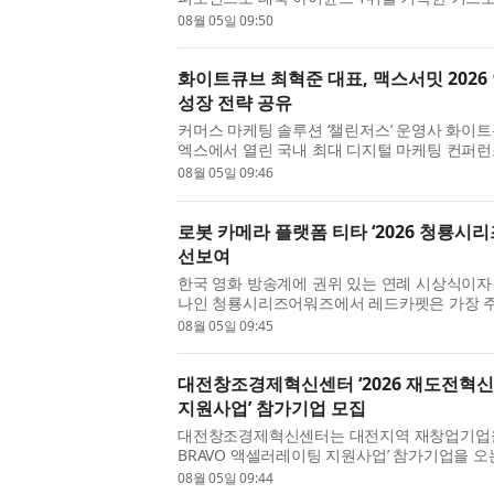
앨범 ‘SWEAT’이 가진 뜨거운 여름의 무드와 만났다
08월 05일 09:50
화이트큐브 최혁준 대표, 맥스서밋 2026
성장 전략 공유
커머스 마케팅 솔루션 ‘챌린저스’ 운영사 화이트
엑스에서 열린 국내 최대 디지털 마케팅 컨퍼런스 ‘맥
서 연사로 나서, 커머스 환경에서 브랜드의 실제 
08월 05일 09:46
로봇 카메라 플랫폼 티타 ‘2026 청룡
선보여
한국 영화 방송계에 권위 있는 연례 시상식이자 
나인 청룡시리즈어워즈에서 레드카펫은 가장 주
린 2026년 청룡시리즈어워즈 행사에서는 로보틱스
08월 05일 09:45
대전창조경제혁신센터 ‘2026 재도전혁신
지원사업’ 참가기업 모집
대전창조경제혁신센터는 대전지역 재창업기업을 
BRAVO 액셀러레이팅 지원사업’ 참가기업을 오
이번 사업은 대전지역 재창업기업을 발굴해 정밀진
08월 05일 09:44