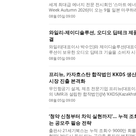
세계 최대급 에너지 전문 전시회인 ‘스마트 에너지 위
Week Autumn 2026)’이 오는 9월 일본 
수소, 에너지저장장치(ESS), 태양광, 풍력, 스마트
08월 05일 09:00
와일리-제이디솔루션, 오디오 딥테크 제품
결
와일리(대표이사 박수인)와 제이디솔루션(대표이
루션이 보유한 오디오 딥테크 기술을 소비자 시
케팅·유통 공동사업 계약을 체결했다고 5일 밝혔다
08월 05일 09:00
프리뉴, 카자흐스탄 합작법인 KKDS 생
시장 진출 본격화
무인항공기 설계, 제조 전문기업 프리뉴(대표이
의 UMR과 설립한 합작법인(JV) ‘KKDS(Kazakhsta
공장을 정식 개소하고, 중앙아시아 드론 시장 공략
08월 05일 09:00
‘청약 신청부터 차익 실현까지’… 누적 조
는 공모주 필승 전략
출판사 21세기북스는 누적 조회수 9000만 회
현)’의 ‘반드시 돈이 되는 공모주 투자의 법칙’