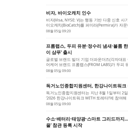
비자, 바이오캐치 인수
비자(Visa, NYSE: V)는 행동 기반 다중 신
이오캐치(BioCatch)를 퍼미라(Permira)가
금 24억달러에 인수하기 위한 최종 계약을 체결했
08월 05일 09:20
프롬랩스, 두피 유분·정수리 냄새·볼륨 한
이 샴푸’ 출시
글로벌 브랜드 빌더 기업 더파운더즈(각자대표 
어케어 브랜드 프롬랩스(FROM LABS)가 두피
효과적으로 케어하는 신제품 ‘노세범 미스트 드라이
08월 05일 09:00
독거노인종합지원센터, 한강나이트워크 
독거노인종합지원센터는 지난 8월 1일부터 2
‘2026 한강나이트워크 WITH 토레타!’​에 
하는 시간을 가졌다. 이번 행사는 건강한 걷기 문화
08월 05일 09:00
수소·배터리·태양광·스마트 그리드까지… ‘
을’ 참관 등록 시작