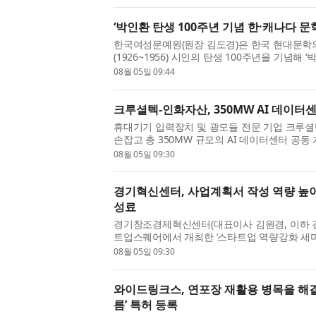
‘박인환 탄생 100주년 기념 한·캐나다 문
한국여성문예원(원장 김도경)은 한국 현대문학
(1926~1956) 시인의 탄생 100주년을 기념해 
문학 교류 사업’을 8월부터 11월까지 본격 추진한
08월 05일 09:44
크루셜텍-인화자산, 350MW AI 데이터
휴대기기 입력장치 및 광모듈 전문 기업 크루셜
손잡고 총 350MW 규모의 AI 데이터센터 공동
30일 본사 회의실에서 인화자산과 ‘350MW AI 
08월 05일 09:30
경기혁신센터, 사업계획서 작성 역량 높이
성료
경기창조경제혁신센터(대표이사 김원경, 이하 
트업스퀘어에서 개최한 ‘스타트업 역량강화 세
다. 이번 세미나는 예비·초기 창업자의 사업계획서
08월 05일 09:30
와이드링크스, 연포장 재활용 병목을 해결
름’ 특허 등록