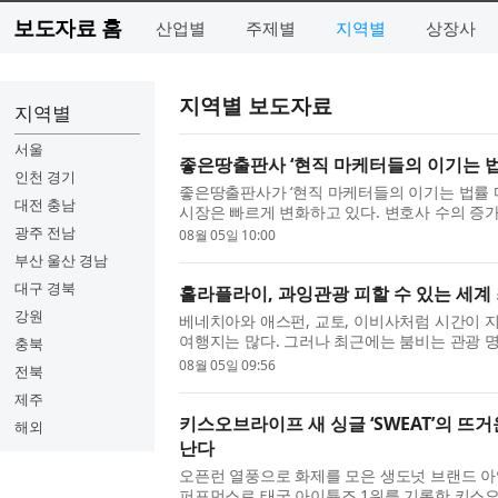
보도자료 홈
산업별
주제별
지역별
상장사
지역별 보도자료
지역별
서울
좋은땅출판사 ‘현직 마케터들의 이기는 법률
인천 경기
좋은땅출판사가 ‘현직 마케터들의 이기는 법률 마
대전 충남
시장은 빠르게 변화하고 있다. 변호사 수의 증가
검색 환경의 확산은 로펌과 변호사에게도 새로운 
광주 전남
08월 05일 10:00
부산 울산 경남
대구 경북
홀라플라이, 과잉관광 피할 수 있는 세계 
강원
베네치아와 애스펀, 교토, 이비사처럼 시간이 
여행지는 많다. 그러나 최근에는 붐비는 관광 
충북
게 증가하고 있다. 점점 더 많은 여행객이 인파와 
08월 05일 09:56
전북
제주
키스오브라이프 새 싱글 ‘SWEAT’의 뜨
해외
난다
오픈런 열풍으로 화제를 모은 생도넛 브랜드 아임도
퍼포먼스로 태국 아이튠즈 1위를 기록한 키스오브라이