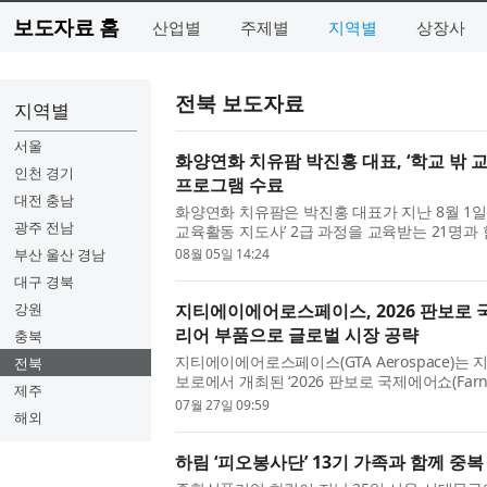
보도자료 홈
산업별
주제별
지역별
상장사
전북 보도자료
지역별
서울
화양연화 치유팜 박진홍 대표, ‘학교 밖 
인천 경기
프로그램 수료
대전 충남
화양연화 치유팜은 박진홍 대표가 지난 8월 1
광주 전남
교육활동 지도사’ 2급 과정을 교육받는 21명과
램’​을 성공적으로 수료했다고 밝혔다. 우석대학교
부산 울산 경남
08월 05일 14:24
대구 경북
강원
지티에이에어로스페이스, 2026 판보로 
리어 부품으로 글로벌 시장 공략
충북
지티에이에어로스페이스(GTA Aerospace)는 
전북
보로에서 개최된 ‘2026 판보로 국제에어쇼(Farnboro
제주
2026)’에 참가해 항공기 인테리어 부품을 전시하
07월 27일 09:59
해외
하림 ‘피오봉사단’ 13기 가족과 함께 중