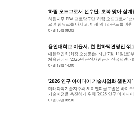
하림 오드그로서 선수단, 초복 맞아 삼
하림지주 PBA 프로당구단 ‘하림 오드그로서’ 
으며 팀워크를 다지고, 이제 막 1라운드를 마친 올해
선전을 다짐했다. ‘하림 오드그로서’는 2025년 6월
07월 15일 09:03
용인대학교 이윤서, 현 천하택견명인 꺾고 
대한택견회(회장 오성문)는 지난 7월 11일(토)
체육관에서 ‘2026년 군산새만금배 전국택견대회
에 개최했다고 밝혔다. 이번 대회는 유네스코 인류
07월 13일 14:00
‘2026 연구 아이디어 기술사업화 챌린지’
미래과학기술지주와 제이엔피글로벌은 바이오헬
기술이전을 촉진하기 위해 ‘2026 연구 아이디
엄) 운영한다고 밝혔다. 이번 챌린지는 보건복지부
07월 09일 09:30