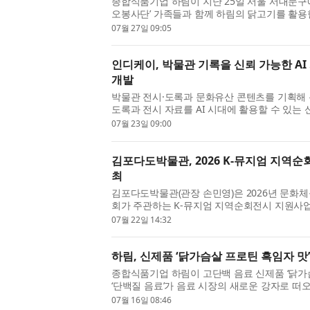
종합식품기업 하림이 지난 25일 서울 서대문구에
오봉사단’ 가족들과 함께 하림의 닭고기를 활용
‘피오봉사단’은 하림 임직원과 소비자 가족들이 함
07월 27일 09:05
인디케이, 박물관 기록을 신뢰 가능한 AI 
개발
박물관 전시·도록과 문화유산 콘텐츠를 기획해 
도록과 전시 자료를 AI 시대에 활용할 수 있는
‘아트팩트 인사이트(ARTFACT INSIGHT, 이하 ARTF
07월 23일 09:00
김포다도박물관, 2026 K-뮤지엄 지역순회
최
김포다도박물관(관장 손민영)은 2026년 문
회가 주관하는 K-뮤지엄 지역순회전시 지원사업에
개최한다. 이번 전시는 한국차박물관(8월 7일~10월
07월 22일 14:32
하림, 신제품 ‘닭가슴살 프로틴 흑임자 맛
종합식품기업 하림이 고단백 음료 신제품 ‘닭가
‘단백질 음료’가 음료 시장의 새로운 강자로 떠오
맛’에 이어 ‘흑임자 맛’으로 소비자 선택지를 넓혔.
07월 16일 08:46