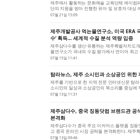
제주에서 활동하는 문화예술 교육단체 에이컴퍼
단의 지원을 받아 진행한 유아 및 보호자 대상 
팔레트’를 성황리에 마쳤다고 밝혔다. 이번 프로그
07월 21일 15:09
제주개발공사 먹는물연구소, 미국 ERA 국
수’ 획득… 세계적 수질 분석 역량 입증
제주삼다수를 생산·유통하는 제주특별자치도개
물연구소가 국내외 수질 평가에서 연이어 최고 
석 역량과 신뢰도를 다시 한번 증명했다. 제주개발
07월 15일 11:41
탐라뉴스, 제주 소시민과 소상공인 위한
제주를 기반으로 한 지역 전문 인터넷신문 탐라
소시민의 일상과 소상공인의 목소리를 중심에 두
언론을 지향한다. 단순한 사고 보도에 그치지 않고
07월 13일 11:31
제주삼다수, 중국 징동닷컴 브랜드관 공식
본격화
제주삼다수가 중국 주요 이커머스 플랫폼 징동닷컴
고 중국 온라인 시장 공략을 본격화한다. 제
성훈)는 지난 24일 징동닷컴 내 제주삼다수 브랜
07월 13일 09:46