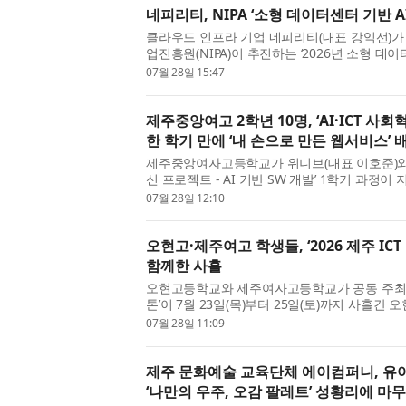
네피리티, NIPA ‘소형 데이터센터 기반 
클라우드 인프라 기업 네피리티(대표 강익선)
업진흥원(NIPA)이 추진하는 ‘2026년 소형 데
지원사업’의 주관기관으로 최종 선정됐다고 밝혔다.
07월 28일 15:47
제주중앙여고 2학년 10명, ‘AI·ICT 사
한 학기 만에 ‘내 손으로 만든 웹서비스’
제주중앙여자고등학교가 위니브(대표 이호준)와 함께
신 프로젝트 - AI 기반 SW 개발’ 1학기 과정이
램은 2학년 학생을 대상으로 3월 28일부터 7월 1
07월 28일 12:10
오현고·제주여고 학생들, ‘2026 제주 IC
함께한 사흘
오현고등학교와 제주여자고등학교가 공동 주최한 ‘
톤’이 7월 23일(목)부터 25일(토)까지 사흘
양교가 공동으로 맡았고, 교육은 제주 지역 AI·IT 
07월 28일 11:09
제주 문화예술 교육단체 에이컴퍼니, 유
‘나만의 우주, 오감 팔레트’ 성황리에 마