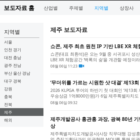
보도자료 홈
산업별
주제별
지역별
상장사
제주 보도자료
지역별
서울
쇼콘, 제주 최초 원천 IP 기반 LBE XR 
인천 경기
쇼콘(대표 최환석)은 오는 9월 중 서귀포시 성산
대전 충남
LBE XR 체험공간 ‘백록의 숲’을 개관할 예정이
시를 바라보는 데 머무르지 않고, VR HMD를 착용
광주 전남
08월 06일 11:23
부산 울산 경남
대구 경북
‘무더위를 가르는 시원한 샷 대결’ 제13
강원
2026 KLPGA 투어의 하반기 첫 대회인 ‘제13
우승상금 1억8000만원)가 6일 제주특별자치
충북
72)에서 막을 올렸다. 올해로 13회를 맞은 제주삼
08월 06일 09:32
전북
제주
제주개발공사 홍관홍 과장, 광복 80년 기
해외
상
제주특별자치도개발공사(사장 직무대행 강성훈)는
업 추진기획단과의 민관협력 MOU를 통해 민