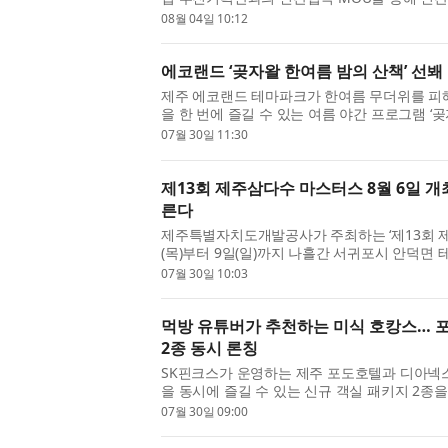
공로를 인정받아 국민포장을 받았다고 4일 밝혔다.
08월 04일 10:12
에코랜드 ‘곶자왈 한여름 밤의 산책’ 선봬
제주 에코랜드 테마파크가 한여름 무더위를 피해
을 한 번에 즐길 수 있는 여름 야간 프로그램 ‘
인다. 에코랜드는 오는 8월 1일부터 31일까지 라
07월 30일 11:30
제13회 제주삼다수 마스터스 8월 6일 개
른다
제주특별자치도개발공사가 주최하는 ‘제13회 제
(목)부터 9일(일)까지 나흘간 서귀포시 안덕면
총상금 10억원, 우승상금 1억8000만원 규모로 개
07월 30일 10:03
먹방 유튜버가 추천하는 미식 호캉스… 
2종 동시 론칭
SK핀크스가 운영하는 제주 포도호텔과 디아넥
을 동시에 즐길 수 있는 신규 객실 패키지 2종을
지 선보인다. 이번에 출시된 패키지는 프리미엄 디
07월 30일 09:00