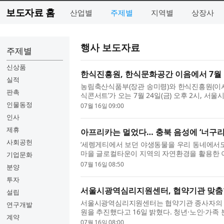
보도자료 홈
산업별
주제별
지역별
상장사
행사 보도자료
주제별
신상품
한식진흥원, 한식문화공간 이음에서 7월
실적
농림축산식품부(장관 송미령)와 한식진흥원(이사장
판촉
식콘서트’가 오는 7월 24일(금) 오후 2시, 
음에서 열린다. 이번 콘서트의 연사는 요리연구가
인물동정
07월 16일 09:00
인사
제휴
아프리카는 멀었다… 충북 음성에 ‘너구리
사회공헌
‘세렝게티에서 보던 야생동물을 우리 동네에서도 
마을 글로컬타운이 지역의 자연환경을 활용한 이
기업문화
소리랑 나이트 워크’를 선보이며 새로운 로컬 관광 
07월 16일 08:50
분양
투자
서울시광역심리지원센터, 협약기관 맞춤
설립
서울시광역심리지원센터는 협약기관 종사자의 전
연구개발
원을 추진했다고 16일 밝혔다. 청년·노인·가족
계약
를 반영해...
07월 16일 08:00