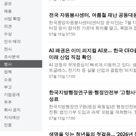
공모
채용
전국 자원봉사센터, 여름철 재난 공동대
사업 확장
한국중앙자원봉사센터(센터장 윤석인)는 7월 13
의견
터장 등이 참석한 가운데 회의를 열고, 폭염과 
국 자원봉사센터 공동대응체계를 본격 가동하기로
수상
07월 16일 07:50
인수 매각
전시
AI 패권은 이미 피지컬 AI로… 한국 C
미래 산업 직접 확인
조사분석
행사
AI 경쟁의 무게중심이 빠르게 이동하고 있다. 생
트글래스, 전기차 등 실물 산업과 결합한 ‘피지
정책
가운데 국내 기업 CEO와 AI 전문가들이 중국 AI 
07월 15일 17:00
소송
부고
한국지방행정연구원·행정안전부 ‘고향사랑
기업공개
성료
주주
한국지방행정연구원(원장 육동일)은 행정안전부
회사 공지
전환: 법인기부 도입과 과제’ 포럼을 개최했다
제가 본격적으로 시행되기 이전부터 제도 설계와 
지식재산
07월 15일 17:00
인증
생명을 잇는 청년들의 첫걸음… ‘2026년 