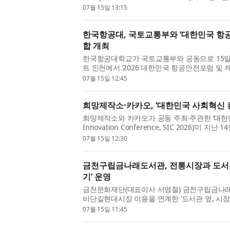
캠퍼스 해봉부동산학관 103호에서 개최된다. 이번
07월 15일 13:15
한국항공대, 국토교통부와 ‘대한민국 항
합 개최
한국항공대학교가 국토교통부와 공동으로 15일
트 인천에서 ‘2026 대한민국 항공안전포럼 및 제
Aviation Safety Forum & Seminar)’를 진행한
07월 15일 12:45
희망제작소·카카오, ‘대한민국 사회혁신 컨
희망제작소와 카카오가 공동 주최·주관한 ‘대한민국
Innovation Conference, SIC 2026)’
황리에 개최됐다. ‘대한민국 사회혁신 컨퍼런스 202
07월 15일 12:30
금천구립금나래도서관, 전통시장과 도서관을
기’ 운영
금천문화재단(대표이사 서영철) 금천구립금나래
비단길현대시장 이용을 연계한 ‘도서관 옆, 시장
이번 행사는 금천구립도서관 지역 연계 사업인 ‘도
07월 15일 11:45