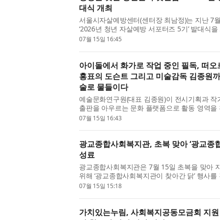
대식 개최
서울시자살예방센터(센터장 최남정)는 지난 7월 
‘2026년 청년 자살예방 서포터즈 5기’ 발대식을
청년 서포터즈가 한자리에 모여 생명존중 문화 확
07월 15일 16:45
아이돌에서 화가로 작업 중인 필독, 떠오
홍표의 도슨트 그리고 미술감독 김종원까
술로 물들이다
예술문화연구원(대표 김종원)이 전시기획과 작가
출판을 아우르는 문화 플랫폼으로 활동 영역을
에서 다양한 프로젝트를 선보이고 있다. 먼저 부산
07월 15일 16:43
광교종합사회복지관, 초복 맞아 ‘광교종
성료
광교종합사회복지관은 7월 15일 초복을 맞아
위해 ‘광교종합사회복지관이 찾아간 닭’ 행사를
사업, 복지관 초복 특식, 매탄2동 찾아가는 초복 행
07월 15일 15:18
가치있는누림, 사회복지공동모금회 지원 