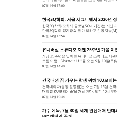
(Virtual Icon Vision Awards, 이하 VIVA)’의
07월 14일 17:00
한국SQ학회, 서울 시그니엘서 2026년 
한국SQ학회(모회사 글로벌SQ매거진)는 지난 4일
한국SQ학회 정기총회’를 개최하고 인공지능(AI
목받는 SQ(Spiritual Quotient)와 SI(Spiritual Int
07월 14일 16:54
유니버설 스튜디오 재팬 25주년 가을 이벤트
개장 25주년을 맞이한 유니버설 스튜디오 재팬
트림 어텀 - Discover U!!!’를 오는 9월 10일
개업 25주년인 올해 가을은 2011년 개최 이래 매
07월 14일 14:40
건국대생 꿈 키우는 학생 위해 ‘KU모의논
건국대학교(총장 원종필)는 오는 7월 15일 건국
대학교 KU모의논술’을 개최한다. 오전 10시부
퍼스 모의논술은 총 720명 규모로 운영되며, 수험
07월 14일 10:44
가수 에녹, 7월 30일 세계 인신매매 반대의 날 
Bit’ 캠페인 공개