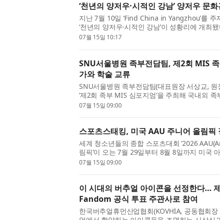
‘천년의 양저우·시적인 강남’ 양저우 문
지난 7월 10일 ‘Find China in Yangzho
‘천년의 양저우·시적인 강남’이 성황리에 개최
云) 양저우시 문화광전관광국 당위원회 서기 겸 국
07월 15일 10:17
SNU서울병원 족부전담팀, 제2회 MIS 
가와 학술 교류
SNU서울병원 족부전담팀(대표원장 서상교, 원장
‘제2회 족부 MIS 심포지엄’을 주최해 국내외
어갔다. 지난해 6월 성료된 ‘제1회 족부 MIS 심포
07월 15일 09:00
스포츠스태킹, 미국 AAU 주니어 올림픽
세계 청소년들의 종합 스포츠대회 ‘2026 AAU(Amer
림픽’이 오는 7월 29일부터 8월 8일까지 미
대회 기간 중 스포츠스태킹 종목은 7월 31일부터 
07월 15일 09:00
이 시대의 버추얼 아이콘을 선정한다… 제1회 
Fandom 공식 투표 주관사로 참여
한국버추얼휴먼산업협회(KOVHIA, 공동협회장
업에서 활약하는 아이콘들을 조명하는 시상식 ‘