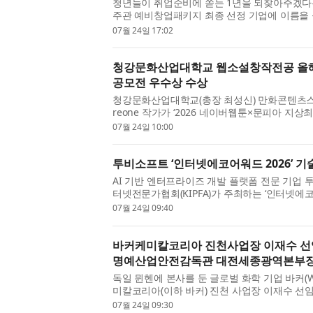
청년들이 취업준비에 쏟는 1년을 되찾아주겠
주관 예비창업패키지 최종 선정 기업에 이름을 올
커리어AI’를 개발하는 하이퍼커브(대표 손양모)는 
07월 24일 17:02
청강문화산업대학교 웹소설창작전공 올해 
공모전 우수상 수상
청강문화산업대학교(총장 최성신) 만화콘텐츠
reone 작가가 ‘2026 네이버웹툰×문피아 지
았다. 수상작은 ‘미국에서 태권도장을 여니 이웃들
07월 24일 10:00
투비소프트 ‘인터넷에코어워드 2026’ 
AI 기반 엔터프라이즈 개발 플랫폼 전문 기업
터넷전문가협회(KIPFA)가 주최하는 ‘인터넷에
수상했다고 24일 밝혔다. 시상식은 지난 23일 서울
07월 24일 09:40
바커케미칼코리아 진천사업장 이재수 선
명예산업안전감독관 대전세종광역본부장
독일 뮌헨에 본사를 둔 글로벌 화학 기업 바커(W
미칼코리아(이하 바커) 진천 사업장 이재수 
산업안전보건공단에서 주관한 지역보건대회(이하 
07월 24일 09:30