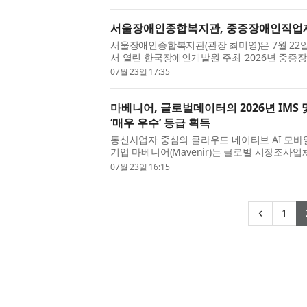
서울장애인종합복지관, 중증장애인직업재
서울장애인종합복지관(관장 최미영)은 7월 22
서 열린 한국장애인개발원 주최 ‘2026년 중
례 공모전’에서 인공지능(AI) 활용 직무 개발 분야
07월 23일 17:35
마베니어, 글로벌데이터의 2026년 IMS
‘매우 우수’ 등급 획득
통신사업자 중심의 클라우드 네이티브 AI 모
기업 마베니어(Mavenir)는 글로벌 시장조사업체 
한 ‘2026년 6월 IMS 및 음성 코어 경쟁 구도 평가
07월 23일 16:15
(cu
‹
1