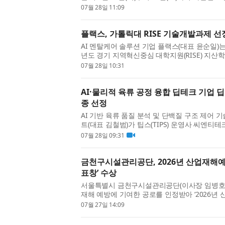
양교가 공동으로 맡았고, 교육은 제주 지역 AI·IT 
07월 28일 11:09
플랙스, 가톨릭대 RISE 기술개발과제 선정
AI 멘탈케어 솔루션 기업 플랙스(대표 윤순일)는
년도 경기 지역혁신중심 대학지원(RISE) 지
최종 선정됐다고 28일 밝혔다. 이번 RISE 지산학
07월 28일 10:31
AI·물리적 육류 공정 융합 딥테크 기업 딥
종 선정
AI 기반 육류 품질 분석 및 단백질 구조 제어
트(대표 김철범)가 팁스(TIPS) 운영사 씨엔티
처기업부의 ‘딥테크 팁스(Deep-Tech TIPS)’에 최종
07월 28일 09:31
금천구시설관리공단, 2026년 산업재해
표창’ 수상
서울특별시 금천구시설관리공단(이사장 임병호)
재해 예방에 기여한 공로를 인정받아 ‘2026년 
노동부장관 표창’을 수상했다고 밝혔다. 산업재해
07월 27일 14:09