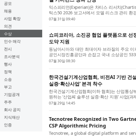
공모
익스피리언(Experian)은 차티스 리서치(Chart
채용
틱스50 2026 보고서에서 모델 리스크 관리 
표했다. 이번 선정은 익스피리언이 이 권위 있는 
사업 확장
07월 31일 09:40
의견
수상
쇼피코리아, 소진공 협업 플랫폼으로 선정
도약 지원
인수 매각
전시
동남아시아와 대만 최대이자 브라질의 주요 이
공인시장진흥공단과 손잡고 국내 소상공인 533
조사분석
확대를 지원한다. 쇼피코리아가 협업 플랫폼으로
07월 30일 08:30
행사
정책
한국건설기계산업협회, 비전AI 기반 건설
소송
실증·확산사업’ 본격 착수
부고
한국건설기계산업협회(이하 협회)는 산업통상부와
기업공개
원하는 ‘산업AI 솔루션 실증·확산 지원’ 사업(과
을 위한 산업AI 솔루션 실증·확산 사업)의 주관기
주주
07월 29일 14:45
회사 공지
지식재산
Tecnotree Recognized in Two Gartne
인증
CSP Algorithmic Pricing
Tecnotree, a global digital platform and serv