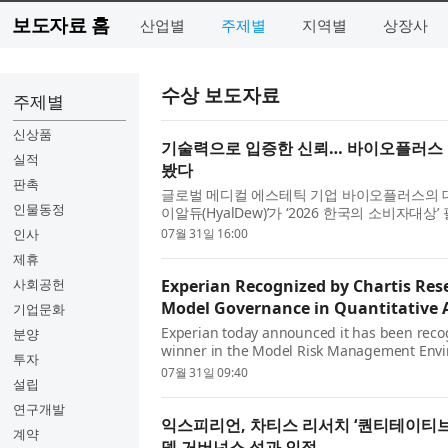
보도자료 홈
산업별
주제별
지역별
상장사
수상 보도자료
주제별
신상품
기술력으로 입증한 신뢰… 바이오플러스 D
실적
봤다
판촉
글로벌 메디컬 에스테틱 기업 바이오플러스의 대표
인물동정
이알듀(HyalDew)’가 ‘2026 한국의 소비자대
았다. 소비자들이 직접 선택한 이번 수상은 단순한
인사
07월 31일 16:00
제휴
사회공헌
Experian Recognized by Chartis Res
Model Governance in Quantitative A
기업문화
Experian today announced it has been reco
분양
winner in the Model Risk Management Envi
투자
Quantitative Analytics50 2026 report. The r
07월 31일 09:40
설립
연구개발
익스피리언, 차티스 리서치 ‘퀀티테이티브 애
계약
델 거버넌스 성과 인정