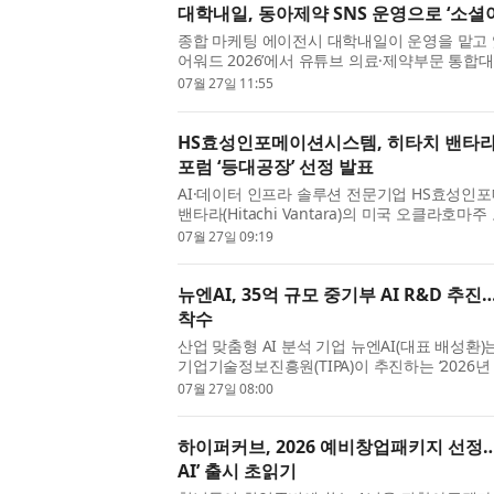
대학내일, 동아제약 SNS 운영으로 ‘소셜아
종합 마케팅 에이전시 대학내일이 운영을 맡고 있
어워드 2026’에서 유튜브 의료·제약부문 통
상하며 2관왕을 기록했다. 이번 수상은 단순한 SN
07월 27일 11:55
HS효성인포메이션시스템, 히타치 밴타라
포럼 ‘등대공장’ 선정 발표
AI·데이터 인프라 솔루션 전문기업 HS효성인
밴타라(Hitachi Vantara)의 미국 오클라호마
세계경제포럼(WEF)의 ‘등대공장(Lighthouse)’으
07월 27일 09:19
뉴엔AI, 35억 규모 중기부 AI R&D 추진
착수
산업 맞춤형 AI 분석 기업 뉴엔AI(대표 배성
기업기술정보진흥원(TIPA)이 추진하는 ‘20
특화 AI 모델 개발)’의 주관연구개발기관으로 최종
07월 27일 08:00
하이퍼커브, 2026 예비창업패키지 선정…
AI’ 출시 초읽기