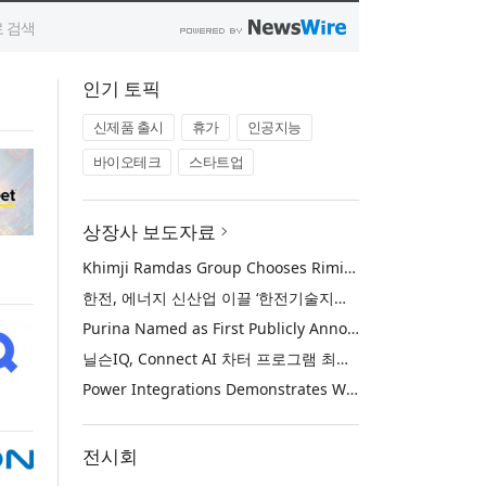
인기 토픽
신제품 출시
휴가
인공지능
바이오테크
스타트업
상장사 보도자료
Khimji Ramdas Group Chooses Rimini Street to Reduce SAP Support Costs, Protect 700+ Customizations and Reinvest Savings in Innovation
한전, 에너지 신산업 이끌 ‘한전기술지주’ 공식 출범
Purina Named as First Publicly Announced NIQ ConnectAI Charter Client
닐슨IQ, Connect AI 차터 프로그램 최초 고객사 ‘퓨리나’ 선정
Power Integrations Demonstrates World’s First 2200 V GaN Technology for Next-Era High-Voltage Power Systems
전시회