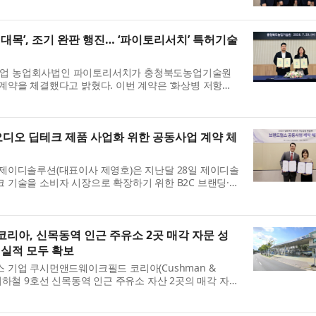
과 ‘350MW AI 데이터센터 ...
대목’, 조기 완판 행진… ‘파이토리서치’ 특허기술
업 농업회사법인 파이토리서치가 충청북도농업기술원
계약을 체결했다고 밝혔다. 이번 계약은 ‘화상병 저항성
방법’에 대한 조직배양 특허...
디오 딥테크 제품 사업화 위한 공동사업 계약 체
제이디솔루션(대표이사 제영호)은 지난달 28일 제이디솔
 기술을 소비자 시장으로 확장하기 위한 B2C 브랜딩·마
결했다고 5일 밝혔다. 이...
아, 신목동역 인근 주유소 2곳 매각 자문 성
 실적 모두 확보
 기업 쿠시먼앤드웨이크필드 코리아(Cushman &
 서울 지하철 9호선 신목동역 인근 주유소 자산 2곳의 매각 자문
 쿠시먼앤드웨이크필드 코리아는 ...