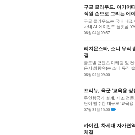
구글 클라우드, 여기어때 
직원 손으로 그리는 에이
구글 클라우드는 국내 대표
사내 AI 에이전트 플랫폼 ‘YAPP
혁신을 이끌고 있다고 밝혔다.
08월 04일 09:57
리치몬스타, 소니 뮤직 
결
글로벌 콘텐츠 마케팅 및 컨설팅
은지·최향숙)는 소니 뮤직 솔
전개하는 이벤트 솔루션 사업 
08월 04일 09:00
프리뉴, 육군 ‘교육용 상
무인항공기 설계, 제조 전
단이 발주한 대규모 ‘교육용 
정돼 계약을 체결했다고 31일 
07월 31일 15:00
카이진, 차세대 자가면역질
체결