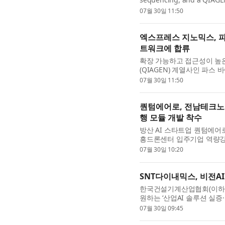
has joined its Certified Se
07월 30일 11:50
엑스프레스 지노믹스, 
트워크에 합류
확장 가능하고 접근성이 높
(QIAGEN) 계열사인 파스 바
지노믹스(Xpress Genomic
07월 30일 11:50
퀀텀에어로, 전남테크노
행 모듈 개발 착수
방산 AI 스타트업 퀀텀에어로(
흥드론센터 입주기업 역량강화
는 온보드 AI 자율비행 드론 
07월 30일 10:20
SNT다이내믹스, 비전A
한국건설기계산업협회(이하 
원하는 ‘산업AI 솔루션 실증
을 위한 산업AI 솔루션 실증
07월 30일 09:45