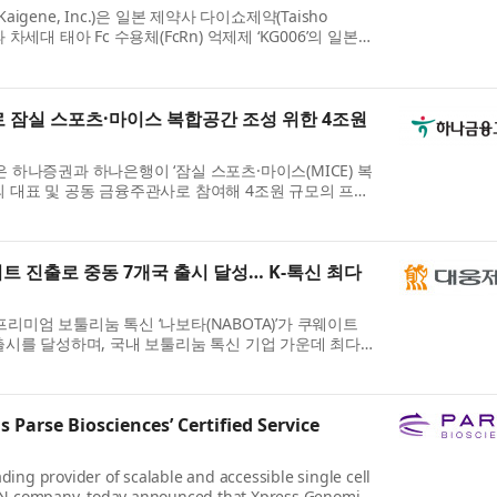
gene, Inc.)은 일본 제약사 다이쇼제약(Taisho
td.)과 차세대 태아 Fc 수용체(FcRn) 억제제 ‘KG006’의 일본
위한 라이선스 계약을 체결했다고...
B로 잠실 스포츠·마이스 복합공간 조성 위한 4조원
 하나증권과 하나은행이 ‘잠실 스포츠·마이스(MICE) 복
 대표 및 공동 금융주관사로 참여해 4조원 규모의 프로
고 30일 밝혔다. 서울시와...
트 진출로 중동 7개국 출시 달성… K-톡신 최다
리미엄 보툴리눔 톡신 ‘나보타(NABOTA)’가 쿠웨이트
출시를 달성하며, 국내 보툴리눔 톡신 기업 가운데 최다
이창재·박성수)은 2026년 ...
 Parse Biosciences’ Certified Service
ading provider of scalable and accessible single cell
N company, today announced that Xpress Genomics