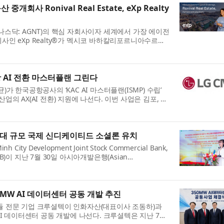
회사 Ronival Real Estate, eXp Realty
 Inc.(나스닥: AGNT)의 핵심 자회사이자 세계에서 가장 에이전
사인 eXp Realty®가 멕시코 바하칼리포르니아수르
 지역에서 거래 건수 기준 1위 부동산 ...
공항 AI 전환 마스터플랜 그린다
현신균)가 한국공항공사의 ‘KAC AI 마스터플랜(ISMP) 수립’
업의 AX(AI 전환) 지원에 나선다. 이번 사업은 김포, 김
운영 전반에 AI를 적용하...
최대 규모 국제 신디케이티드 소셜론 유치
ity Development Joint Stock Commercial Bank,
B)이 지난 7월 30일 아시아개발은행(Asian
다드차타드(Standard Chartered) 및 기타 국제 ...
MW AI 데이터센터 공동 개발 추진
듈 전문 기업 크루셜텍이 인화자산(대표이사 조동하)과
AI 데이터센터 공동 개발에 나선다. 크루셜텍은 지난 7월