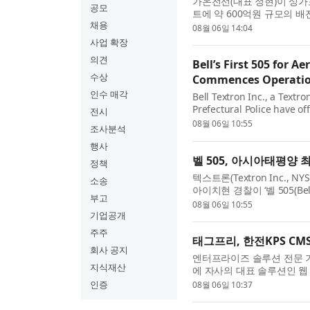
가온전선(대표 정현)이 싱가
공모
트에 약 600억원 규모의 
채용
육상교통청 벤더 등록 후 첫 수
08월 06일 14:04
사업 확장
의견
Bell’s First 505 for Ae
수상
Commences Operati
인수 매각
Bell Textron Inc., a Textr
Prefectural Police have of
전시
utilizing the Bell 505, ma
08월 06일 10:55
조사분석
행사
벨 505, 아시아태평양 
정책
텍스트론(Textron Inc., NY
소송
아이치현 경찰이 ‘벨 505(B
부고
시작했다고 발표했다. 이는 아
08월 06일 10:55
기업공개
주주
태그프리, 한전KPS CMS에 
회사 공지
엔터프라이즈 솔루션 전문 기
지식재산
에 자사의 대표 솔루션인 웹 에디
이번 공급을 통해 한전KPS는 
인증
08월 06일 10:37