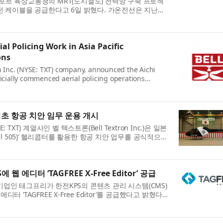
포르 육상교통청의 MRT(도시철도) 전력망 구축 프로젝
배전 케이블을 공급한다고 6일 밝혔다. 가온전선은 지난해
주를 확보하며, 향후 MRT...
rial Policing Work in Asia Pacific
ons
on Inc. (NYSE: TXT) company, announced the Aichi
ficially commenced aerial policing operations
rking a landmark moment for aviati...
최초 항공 치안 임무 운용 개시
SE: TXT) 계열사인 벨 텍스트론(Bell Textron Inc.)은 일본
ell 505)’ 헬리콥터를 활용한 항공 치안 업무를 공식적으로
시아태평양 지역 ...
웹 에디터 ‘TAGFREE X-Free Editor’ 공급
업인 태그프리가 한전KPS의 콘텐츠 관리 시스템(CMS)
터 ‘TAGFREE X-Free Editor’를 공급했다고 밝혔다.
CMS 내 웹 콘텐츠 작성 및 ...