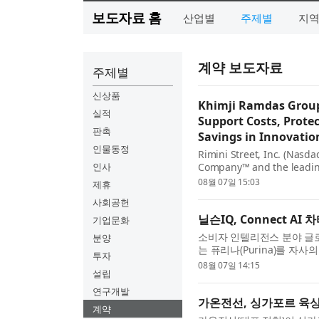
보도자료 홈
산업별
주제별
지
계약 보도자료
주제별
신상품
Khimji Ramdas Group
실적
Support Costs, Prote
판촉
Savings in Innovatio
인물동정
Rimini Street, Inc. (Nasd
인사
Company™ and the leading
VMware software, today a
08월 07일 15:03
제휴
사회공헌
닐슨IQ, Connect A
기업문화
소비자 인텔리전스 분야 글로벌 
분양
는 퓨리나(Purina)를 자사의 ‘
투자
Program)’의 최초 고객사
08월 07일 14:15
설립
연구개발
가온전선, 싱가포르 육상
계약