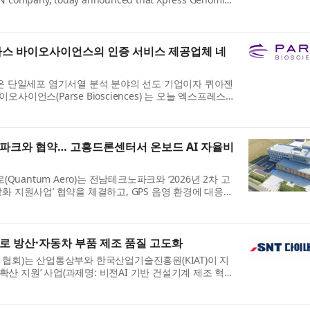
rvice Provider (CSP) program,...
파스 바이오사이언스의 인증 서비스 제공업체 네
은 단일세포 염기서열 분석 분야의 선도 기업이자 퀴아젠
이오사이언스(Parse Biosciences) 는 오늘 엑스프레스
s) 가 자사의 인증 서비스 제공...
파크와 협약… 고흥드론센터서 온보드 AI 자율비
Quantum Aero)는 전남테크노파크와 ‘2026년 2차 고
 지원사업’ 협약을 체결하고, GPS 음영 환경에 대응하
개발에 착수했다고 밝혔다. ...
I로 방산·자동차 부품 제조 품질 고도화
협회)는 산업통상부와 한국산업기술진흥원(KIAT)이 지
·확산 지원’ 사업(과제명: 비전AI 기반 건설기계 제조 혁신
·확산 사업)의 주관기관으...