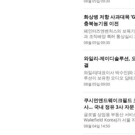
30일 본사 회의실에서 인화자산
08월 05일 09:30
화상병 저항 사과대목 ‘G
충북농기원 이전
페인터즈앤벤처스의 보육기
과 조직배양 특허 통상실시 
사과대목 기내 대량증식 배양 
08월 05일 09:30
와일리-제이디솔루션, 오
결
와일리(대표이사 박수인)와 
루션이 보유한 오디오 딥테크
케팅·유통 공동사업 계약을 체
08월 05일 09:00
쿠시먼앤드웨이크필드 코리
사… 국내 정유 3사 자문
글로벌 상업용 부동산 서비스
Wakefield Korea)가
을 모두 수행했다고 밝혔다.
08월 04일 14:50