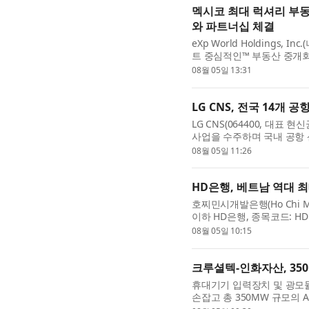
멕시코 최대 럭셔리 부동산 중개
와 파트너십 체결
eXp World Holdings,
트 중심적인™ 부동산 중개회
(Baja California Sur)
08월 05일 13:31
LG CNS, 전국 14개 
LG CNS(064400, 대표 
사업을 수주하며 국내 공항 산
해, 제주 등 전국 14개 공항 
08월 05일 11:26
HD은행, 베트남 역대 
호찌민시개발은행(Ho Chi Minh C
이하 HD은행, 종목코드: HD
Development Bank), 스탠
08월 05일 10:15
크루셜텍-인화자산, 350
휴대기기 입력장치 및 광모
손잡고 총 350MW 규모의 