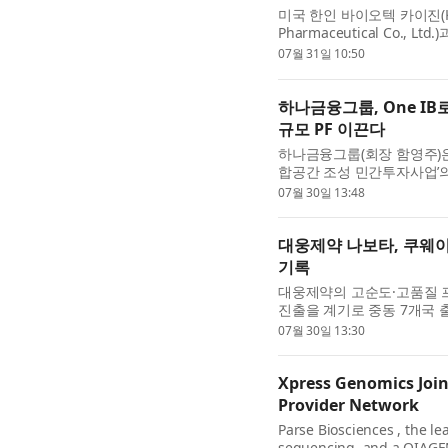
미국 한인 바이오텍 카이진(Kai
Pharmaceutical Co., L
내 독점 개발 및 상업화를 
07월 31일 10:50
하나금융그룹, One I
규모 PF 이끈다
하나금융그룹(회장 함영주)은
합공간 조성 민간투자사업’의
젝트파이낸싱(PF)을 추진한다
07월 30일 13:48
대웅제약 나보타, 쿠웨이
기록
대웅제약의 고순도·고품질 프
진출을 계기로 중동 7개국 
기록을 세웠다. 대웅제약(대표 
07월 30일 13:30
Xpress Genomics Joins
Provider Network
Parse Biosciences , the le
sequencing, and a QIAGE