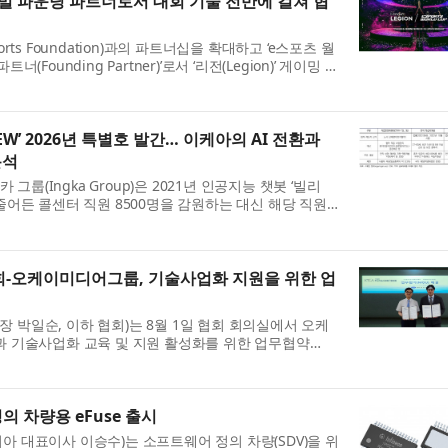
글로벌 파운딩 파트너로서 대회 기술 전반에 걸쳐 협
rts Foundation)과의 파트너십을 확대하고 ‘e스포츠 월
트너(Founding Partner)’로서 ‘리전(Legion)’ 게이밍 디
 대회를 지원한다고 밝혔...
VIEW’ 2026년 특별호 발간… 이케아의 AI 전환과
분석
 그룹(Ingka Group)은 2021년 인공지능 챗봇 ‘빌리
감이 줄어든 콜센터 직원 8500명을 감원하는 대신 해당 직원
바이저(advisor)’로 재...
오케이미디어그룹, 기술사업화 지원을 위한 업
박일순, 이하 협회)는 8월 1일 협회 회의실에서 오케
과 기술사업화 교육 및 지원 활성화를 위한 업무협약
밝혔다. 이날 협약식에는 오케이미...
 차량용 eFuse 출시
 대표이사 이승수)는 소프트웨어 정의 차량(SDV)을 위