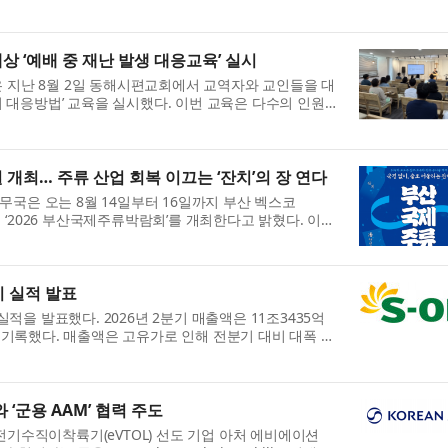
에서 ‘인공지능(AI) 기반...
상 ‘예배 중 재난 발생 대응교육’ 실시
 지난 8월 2일 동해시편교회에서 교역자와 교인들을 대
시 대응방법’ 교육을 실시했다. 이번 교육은 다수의 인원이
에서 갑작스러운 재난이...
개최… 주류 산업 회복 이끄는 ‘잔치’의 장 연다
국은 오는 8월 14일부터 16일까지 부산 벡스코
에서 ‘2026 부산국제주류박람회’를 개최한다고 밝혔다. 이번
 국경 없이 술로 어울리는 잔치’를...
기 실적 발표
실적을 발표했다. 2026년 2분기 매출액은 11조3435억
을 기록했다. 매출액은 고유가로 인해 전분기 대비 대폭 증
 영업이익이 정제마진 강세에...
와 ‘군용 AAM’ 협력 주도
기수직이착륙기(eVTOL) 선도 기업 아처 에비에이션