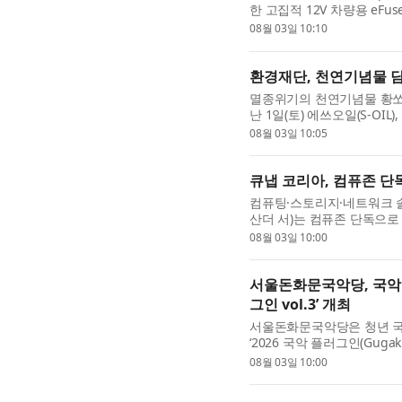
한 고집적 12V 차량용 eFuse인
했다. 자동차용 차세대 전력 분
08월 03일 10:10
환경재단, 천연기념물 담
멸종위기의 천연기념물 황쏘
난 1일(토) 에쓰오일(S-O
북한강 상류 일대에서 천연기념
08월 03일 10:05
큐냅 코리아, 컴퓨존 단독
컴퓨팅·스토리지·네트워크 솔루
산더 서)는 컴퓨존 단독으로 
는 ‘QNAP 주차별 특가’ 행
08월 03일 10:00
서울돈화문국악당, 국악 
그인 vol.3’ 개최
서울돈화문국악당은 청년 국
‘2026 국악 플러그인(Gugak
인은 청년 국악 예술가와의 협
08월 03일 10:00