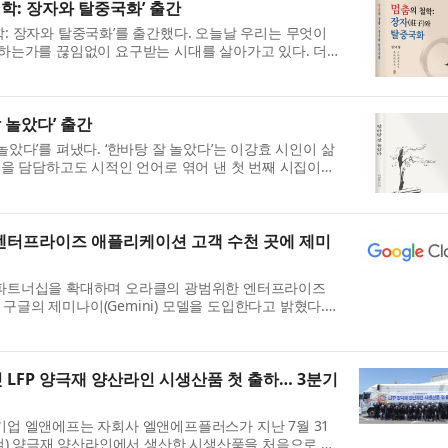
학: 장자와 탈중국화’ 출간
: 장자와 탈중국화’를 출간했다. 오늘날 우리는 무엇이
하는가를 끊임없이 요구받는 시대를 살아가고 있다. 더
동하며, 더 효율적으로 ...
 놀았다’ 출간
았다’를 펴냈다. ‘한바탕 잘 놀았다’는 이강효 시인이 삶
월을 담담하고도 시적인 언어로 엮어 낸 첫 번째 시집이다.
’에 이어 선보이...
 엔터프라이즈 애플리케이션 고객 수천 곳에 제미
파트너십을 확대하며 오라클의 광범위한 엔터프라이즈
글의 제미나이(Gemini) 모델을 도입한다고 밝혔다.
드 인프라스트럭처(OCI) 엔...
 LFP 양극재 양산라인 시생산품 첫 출하… 3분기
기업 엘앤에프는 자회사 엘앤에프플러스가 지난 7월 31
산철) 양극재 양산라인에서 생산한 시생산품을 처음으로 출