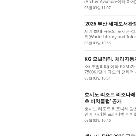
(Archer Aviation·이하 아
공 모빌리티) 사업이 국내 방
08월 03일 11:07
‘2026 부산 세계도서관
세계 최대 규모의 도서관·정
회(World Library and Inf
월 10일(월)부터 13일(목)까
08월 03일 10:56
KG 모빌리티, 체리자동
KG 모빌리티( 이하 KGM
7500만달러 규모의 전략적 
드 하얏트 서울 호텔에서 열린
08월 03일 10:51
호시노 리조트 리조나레 괌
초 비치클럽’ 공개
호시노 리조트 리조나레 괌은
만에 자리한 프라이빗 비치
로(Chamorro) 문화를 경험
08월 03일 10:46