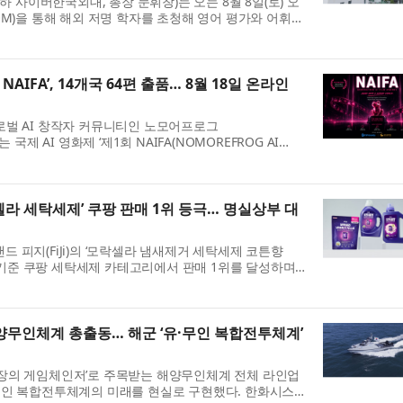
사이버한국외대, 총장 문휘창)는 오는 8월 8일(토) 오
OM)을 통해 해외 저명 학자를 초청해 영어 평가와 어휘
‘영어학부 콜로퀴엄’을 개...
NAIFA’, 14개국 64편 출품… 8월 18일 온라인
로벌 AI 창작자 커뮤니티인 노모어프로그
 국제 AI 영화제 ‘제1회 NAIFA(NOMOREFROG AI
64편의 작품을 접수하며 출품을 성황리에 마무리했다. 제1회 ...
셀라 세탁세제’ 쿠팡 판매 1위 등극… 명실상부 대
 피지(FiJi)의 ‘모락셀라 냄새제거 세탁세제 코튼향
실적 기준 쿠팡 세탁세제 카테고리에서 판매 1위를 달성하며
피지 모락셀라 세탁세제 코...
해양무인체계 총출동… 해군 ‘유·무인 복합전투체계’
전장의 게임체인저’로 주목받는 해양무인체계 전체 라인업
무인 복합전투체계의 미래를 현실로 구현했다. 한화시스