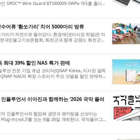
 SPOC™ Wire Guard BTS80009-SWPx-1ES를 출시
배 솔루션인 이 제품은 SPI 인터...
수어류 ‘황쏘가리’ 치어 5000마리 방류
가리가 자연으로 돌아갔다. 환경재단(이사장 최열)은 지
IL), 한국민물고기보존협회, 화천군과 함께 강원도 화천군
물 ‘한강의 황쏘가리’ ...
 최대 39% 할인 NAS 특가 판매
션 전문 기업 큐냅 코리아(QNAP Korea, 지사장 알렉
QNAP NAS와 확장 스토리지 주요 모델을 할인 판매하
사를 진행한다고 밝혔다. 이번 행...
인플루언서 이아진과 함께하는 ‘2026 국악 플러
악 인플루언서와 협업해 공연과 팬미팅을 선보이는
 Plug-in) vol.3’를 오는 8월 26일 개최한다. 국악플러그
업을 통해 국악을 보다 친숙...