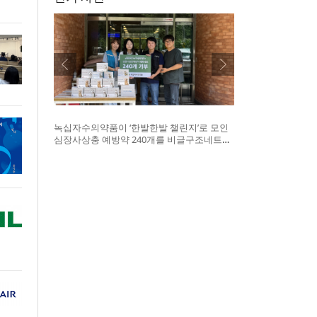
녹십자수의약품이 ‘한발한발 챌린지’로 모인
심장사상충 예방약 240개를 비글구조네트워
크에 전달했다. 왼쪽부터 비글구조네트워크
김세현 대표, 캠페인을 기획한 차율하 학생,
녹십자수의약품 이범석 팀장, 청주 수동물병
원 전귀호 원장