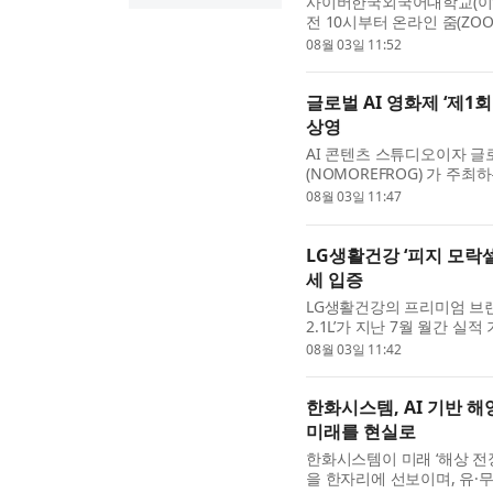
사이버한국외국어대학교(이하 
전 10시부터 온라인 줌(ZO
연구의 최신 흐름을 조망하는 
08월 03일 11:52
글로벌 AI 영화제 ‘제1회 
상영
AI 콘텐츠 스튜디오이자 글
(NOMOREFROG) 가 주최하는
Film Awards)’​가 총 
08월 03일 11:47
LG생활건강 ‘피지 모락
세 입증
LG생활건강의 프리미엄 브랜드
2.1L’가 지난 7월 월간 
대세 브랜드임을 입증했다. 
08월 03일 11:42
한화시스템, AI 기반 
미래를 현실로
한화시스템이 미래 ‘해상 
을 한자리에 선보이며, 유·