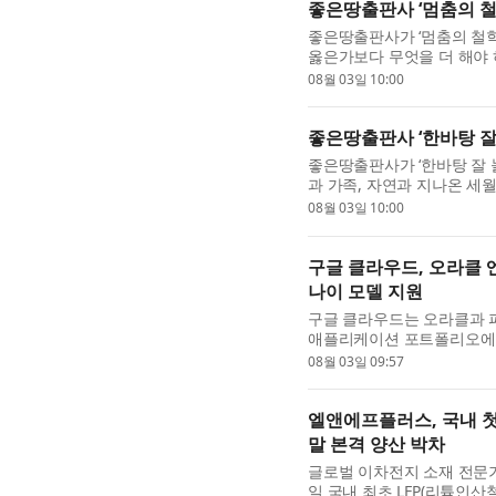
좋은땅출판사 ‘멈춤의 철
좋은땅출판사가 ‘멈춤의 철학
옳은가보다 무엇을 더 해야 
빠르게 판단하고, 더 많이 행
08월 03일 10:00
좋은땅출판사 ‘한바탕 잘
좋은땅출판사가 ‘한바탕 잘 놀
과 가족, 자연과 지나온 세
지난 자전적 에세이 ‘꿈의 비행
08월 03일 10:00
구글 클라우드, 오라클
나이 모델 지원
구글 클라우드는 오라클과 
애플리케이션 포트폴리오에 구
양사는 기존에도 오라클 클라우
08월 03일 09:57
엘앤에프플러스, 국내 첫
말 본격 양산 박차
글로벌 이차전지 소재 전문
일 국내 최초 LFP(리튬인