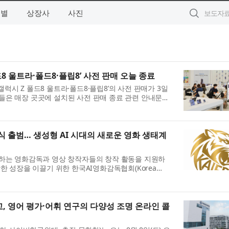
역별
상장사
사진
드8 울트라·폴드8·플립8’ 사전 판매 오늘 종료
럭시 Z 폴드8 울트라·폴드8·플립8’의 사전 판매가 3일
들은 매장 곳곳에 설치된 사전 판매 종료 관련 안내문을
라·폴드8·플립8’의 새...
 출범… 생성형 AI 시대의 새로운 영화 생태계
용하는 영화감독과 영상 창작자들의 창작 활동을 지원하
강한 성장을 이끌기 위한 한국AI영화감독협회(Korea
rectors, KAIFD, )가 공식 출범했...
 영어 평가·어휘 연구의 다양성 조명 온라인 콜