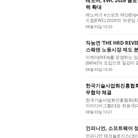
레노버, EWC 2026 
력 확대
레노버가 e스포츠 재단(Espo
드컵(EWC) 2026’의 ‘파운딩 파
바이스로 세계 최대 e스포츠
08월 03일 10:33
직능연 ‘THE HRD RE
스웨덴 노동시장 제도 
이케아(IKEA)를 운영하는 잉카
(Billie)’의 도입으로 일
들을 ‘원격 인테리어 디자인 어드
08월 03일 10:30
한국기술사업화진흥협회-
무협약 체결
한국기술사업화진흥협회(회장 
이미디어그룹(대표 최용국)
(MOU)을 체결했다고 3일 
08월 03일 10:21
인피니언, 소프트웨어 정의
인피니언 테크놀로지스(코리아