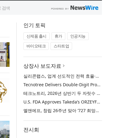
인기 토픽
신제품 출시
휴가
인공지능
바이오테크
스타트업
상장사 보도자료
실리콘랩스, 업계 선도적인 전력 효율·보안·통합성을 갖춘 초저전력 블루투스 LE SoC ‘BG2B’ 공개
Tecnotree Delivers Double-Digit Profit Growth and Accelerated Deployment Momentum in H1 2026
테크노트리, 2026년 상반기 두 자릿수 이익 성장 및 글로벌 구축 가속화
U.S. FDA Approves Takeda’s ORZEYFUL™ (oveporexton), the First and Only Medicine to Treat the Underlying Cause of Narcolepsy Type 1
엘앤에프, 창립 26주년 맞아 ‘727 희망박스’ 나눔 캠페인 진행… 임직원과 함께 대구 지역사회 상생 실천
전시회