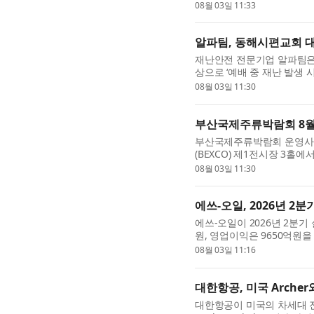
템은 부산 해군작전사령부 기지
08월 03일 11:33
알파팀, 동해시편교회 대
재난안전 전문기업 알파팀은
상으로 ‘예배 중 재난 발생 
한 공간에 모이는 예배 상황
08월 03일 11:30
부산국제주류박람회 8월 
부산국제주류박람회 운영사무
(BEXCO) 제1전시장 3홀
박람회는 ‘회복과 연대의 장,
08월 03일 11:30
에쓰-오일, 2026년 2분
에쓰-오일이 2026년 2분기 
원, 영업이익은 9650억원
가했다. 영업이익은 정유부문
08월 03일 11:16
대한항공, 미국 Archer
대한항공이 미국의 차세대 전