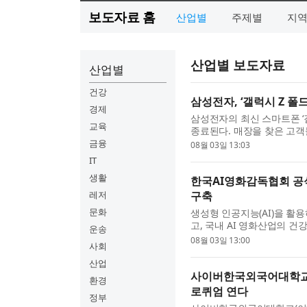
보도자료 홈
산업별
주제별
지
산업별 보도자료
산업별
건강
삼성전자, ‘갤럭시 Z 폴
경제
삼성전자의 최신 스마트폰 ‘갤
교육
종료된다. 매장을 찾은 고객
확인하며 ‘갤럭시 Z 폴드8 울트
금융
08월 03일 13:03
IT
생활
한국AI영화감독협회 공식
레저
구축
문화
생성형 인공지능(AI)을 활
고, 국내 AI 영화산업의 건
운송
Association of AI Film Di
08월 03일 13:00
사회
산업
사이버한국외국어대학교,
환경
로퀴엄 연다
정부