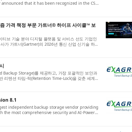
y announced that it has been recognized in the CSP
se in the Gartner Hype Cyc...
리즘 가격 책정 부문 가트너® 하이프 사이클™ 보
 네이티브 기술 분야 디지털 플랫폼 및 서비스 선도 기업인
자사가 가트너(Gartner)의 2026년 통신 산업 신기술 하이
rging Technologies in t...
출시
 Backup Storage)를 제공하고, 가장 포괄적인 보안과
리텐션 타임-락(Retention Time-Lock)을 갖춘 세계
급업체인 엑사그리드®(ExaG...
ion 8.1
argest independent backup storage vendor providing
th the most comprehensive security and AI-Powered
Ransomware Recovery, today announc...