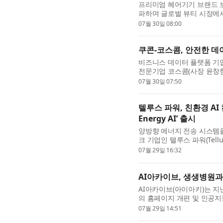
프리미엄 헤어기기 브랜드 보다
파하며 글로벌 뷰티 시장에서
중국 비즈니스를 본격적으로 
07월 30일 08:00
쿠콘-코스콤, 안전한 데
비즈니스 데이터 플랫폼 기업 
전문기업 코스콤(사장 윤창현
제휴 협약을 체결했다고 30일 
07월 30일 07:50
텔루스 파워, 친환경 AI 
Energy AI’ 출시
양방향 에너지 전송 시스템을 개
크 기업인 텔루스 파워(Tellus 
산업에 특화된(버티컬·Vertica
07월 29일 16:32
AI아카이브, 생생병원과
AI아카이브(아이아키)는 지
의 홈페이지 개편 및 인공지능
아카이브는 생성형 엔진 최적화(
07월 29일 14:51