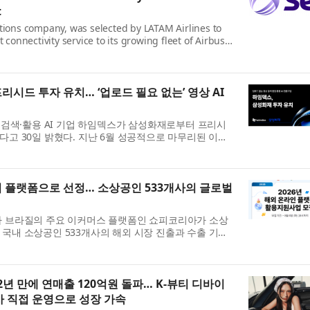
t
utions company, was selected by LATAM Airlines to
t connectivity service to its growing fleet of Airbus
ifying SES’s position as...
시드 투자 유치… ‘업로드 필요 없는’ 영상 AI
 검색·활용 AI 기업 하임덱스가 삼성화재로부터 프리시
치했다고 30일 밝혔다. 지난 6월 성공적으로 마무리된 이번
2B 영상 분석 시장 공략에...
 플랫폼으로 선정… 소상공인 533개사의 글로벌
 브라질의 주요 이커머스 플랫폼인 쇼피코리아가 소상
국내 소상공인 533개사의 해외 시장 진출과 수출 기회
가 협업 플랫폼으로 참여하는...
2년 만에 연매출 120억원 돌파… K-뷰티 디바이
사 직접 운영으로 성장 가속