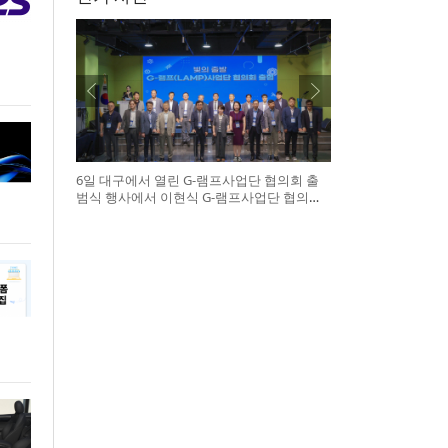
6일 대구에서 열린 G-램프사업단 협의회 출
범식 행사에서 이현식 G-램프사업단 협의회
장(앞열 왼쪽에서 다섯 번째), 허정은 한국연
구재단 학술진흥본부장(앞열 왼쪽에서 여섯
번째)이 전국 20개 대학 사업단 참석자들과
터치버튼 퍼포먼스를 하고 있다