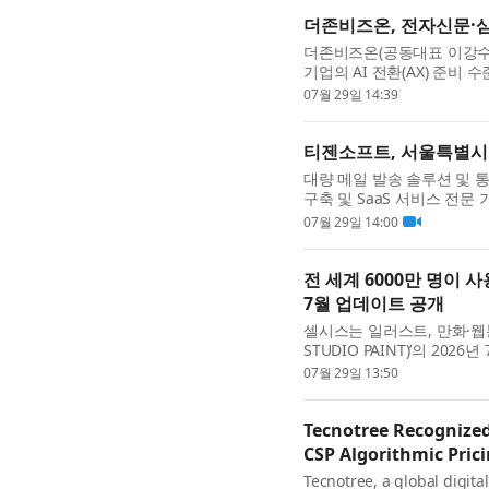
더존비즈온, 전자신문·삼일
더존비즈온(공동대표 이강수·
기업의 AI 전환(AX) 준비 수준을
지수)’ 고도화에 나선다고 29일
07월 29일 14:39
티젠소프트, 서울특별시
대량 메일 발송 솔루션 및 통
구축 및 SaaS 서비스 전
공사에 대량 메일 발송 솔루션(T
07월 29일 14:00
전 세계 6000만 명이 
7월 업데이트 공개
셀시스는 일러스트, 만화·웹툰
STUDIO PAINT)’의 20
에서는 수채 품질이 향상돼 
07월 29일 13:50
Tecnotree Recognized
CSP Algorithmic Pric
Tecnotree, a global digita