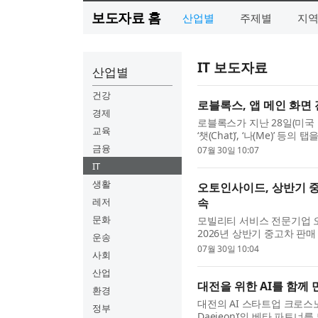
보도자료 홈
산업별
주제별
지
IT 보도자료
산업별
건강
로블록스, 앱 메인 화면 전면
경제
로블록스가 지난 28일(미국 현
교육
‘챗(Chat)’, ‘나(Me)’
했다. · 모멘트(Moments) 
금융
07월 30일 10:07
IT
생활
오토인사이드, 상반기 중
레저
속
문화
모빌리티 서비스 전문기업 
2026년 상반기 중고차 판
운송
환경차 판매 확대 흐름이 두드
07월 30일 10:04
사회
산업
대전을 위한 AI를 함께 
환경
대전의 AI 스타트업 크로스노드(
정부
Daejeon)’​의 베타 파