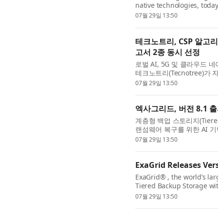
native technologies, toda
Algorithmic Pricing use ca
07월 29일 13:50
테크노트리, CSP 알고
고서 2종 동시 선정
로벌 AI, 5G 및 클라우드
테크노트리(Tecnotree)가 
프 사이클(Hype Cycle for Eme
07월 29일 13:50
엑사그리드, 버전 8.1 
계층형 백업 스토리지(Tiered
랜섬웨어 복구를 위한 AI 기반 
최대의 독립 백업 스토리지 공
07월 29일 13:50
ExaGrid Releases Vers
ExaGrid® , the world’s l
Tiered Backup Storage wi
Retention Time-Lock for 
07월 29일 13:50