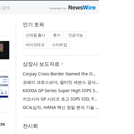
인기 토픽
신제품 출시
휴가
인공지능
바이오테크
스타트업
상장사 보도자료
Corpay Cross-Border Named the Official FX Partner of Ultimate Sevens
코페이 크로스보더, 얼티밋 세븐스 공식 FX 파트너로 선정
KIOXIA GP Series Super High IOPS SSD Named ‘Best of Show’ at FMS: the Future of Memory and Storage 2026
키오시아 GP 시리즈 초고 IOPS SSD, ‘FMS: 메모리 및 스토리지의 미래 2026’에서 ‘베스트 오브 쇼’ 수상
GC녹십자, mRNA 백신 정밀 분석 기술 확보… 국제 학술지 논문 게재
전시회