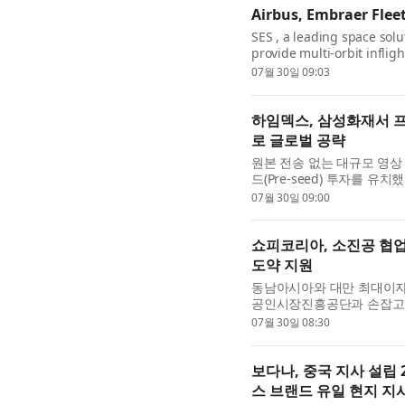
Airbus, Embraer Flee
SES , a leading space sol
provide multi-orbit infligh
and Embraer aircraft, solid
07월 30일 09:03
하임덱스, 삼성화재서 프리
로 글로벌 공략
원본 전송 없는 대규모 영상
드(Pre-seed) 투자를 유
투자를 기점으로 하임덱스는 B
07월 30일 09:00
쇼피코리아, 소진공 협업
도약 지원
동남아시아와 대만 최대이자
공인시장진흥공단과 손잡고 
확대를 지원한다. 쇼피코리아
07월 30일 08:30
보다나, 중국 지사 설립 
스 브랜드 유일 현지 지