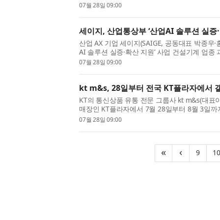
플랫폼 개발사 오디아와 인디 뮤지션 플랫폼 라이
07월 28일 09:00
세이지, 산업통상부 ‘산업AI 솔루션 실증·
산업 AX 기업 세이지(SAIGE, 공동대표 박종우
AI 솔루션 실증·확산 지원’ 사업 건설기계 업종
한다고 28일 밝혔다. 이번 사업은 건설기계 분야 
07월 28일 09:00
kt m&s, 28일부터 전국 KT플라자에서
KT의 통신상품 유통 전문 그룹사 kt m&s(대표
매장인 KT플라자에서 7월 28일부터 8월 3일
스마트폰 ‘갤럭시 Z 폴드8 울트라·폴드8·플립8’의
07월 28일 09:00
(cur
«
‹
9
1