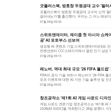
굿플러스북, 방효창 두원공대 교수 ‘필터
굿플러스북이 방효창 두원공대 교수의 신작 ‘필
걸러내는가’를 출간했다. 우리는 그 어느 때보다
는다. 그러나 같은 시대를 살면서도 누구는 오르고 
07월 28일 09:30
스위트앤데이터, 제이콥 첫 아시아 쇼케이
공’ AI 포토부스 선보여
생성형 AI 콘텐츠 기업 스위트앤데이터(대표 안
컨벤션센터 CCC스테이지에서 열린 인기 남성 
콥(본명 배준영·29)의 ‘JACOB 1st Asia Showcase
07월 28일 09:15
레노버, 역대 최대 규모 ‘26 FIFA 월드컵
FIFA의 공식 기술 파트너 레노버가 ‘26 FIFA
포츠 이벤트에 대한 AI 기반 기술 솔루션 및
밝혔다. 북미 3개국, 16개 도시, 48개 참가국, 총 1
07월 28일 09:05
창조공작소 ‘제1회 AI 게임 사운드 디자인 챌
게임 사운드 전문기업 창조공작소는 ‘제1회 AI 게
2026(AI GSDC)’을 개최한다고 28일 밝혔다