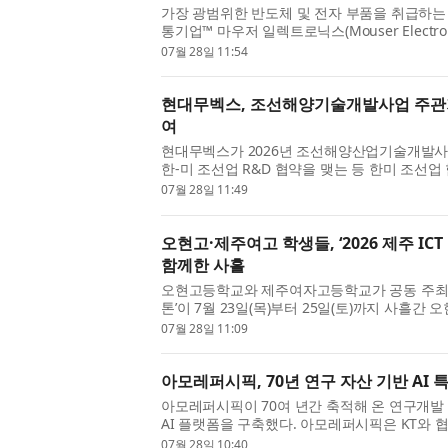
가장 광범위한 반도체 및 전자 부품을 취급하는 
통기업™ 마우저 일렉트로닉스(Mouser Electr
을 맞춘 포괄적인 운송 리소스 센터(transportation
07월 28일 11:54
현대무벡스, 조선해양기술개발사업 주관기
여
현대무벡스가 2026년 조선해양산업기술개발
한-미 조선업 R&D 협약을 맺는 등 한미 조선업
은 산업통상자원부와 한국산업기술기획평가원(KEI
07월 28일 11:49
오현고·제주여고 학생들, ‘2026 제주 IC
함께한 사흘
오현고등학교와 제주여자고등학교가 공동 주최한 ‘
톤’이 7월 23일(목)부터 25일(토)까지 사흘
양교가 공동으로 맡았고, 교육은 제주 지역 AI·IT 
07월 28일 11:09
아모레퍼시픽, 70년 연구 자산 기반 AI 
아모레퍼시픽이 70여 년간 축적해 온 연구개발
AI 플랫폼을 구축했다. 아모레퍼시픽은 KT와 협
Highway)’ 프로젝트를 통해 연구 자산을 AI가 
07월 28일 10:40