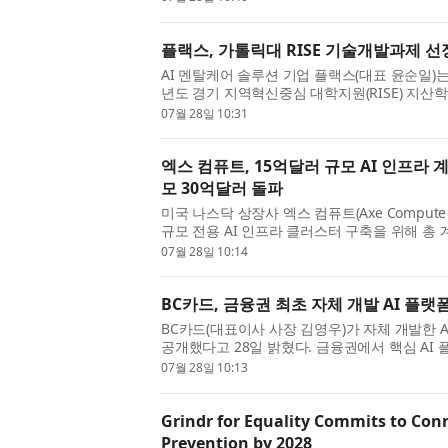
플랙스, 가톨릭대 RISE 기술개발과제 선정
AI 멘탈케어 솔루션 기업 플랙스(대표 윤순일)는
년도 경기 지역혁신중심 대학지원(RISE) 지
최종 선정됐다고 28일 밝혔다. 이번 RISE 지산학
07월 28일 10:31
엑스 컴퓨트, 15억달러 규모 AI 인프라 계
모 30억달러 돌파
미국 나스닥 상장사 엑스 컴퓨트(Axe Compute In
규모 전용 AI 인프라 클러스터 구축을 위해 총 
고객 계약을 체결했다고 발표했다. 이번 계약은 엑
07월 28일 10:14
BC카드, 금융권 최초 자체 개발 AI 플
BC카드(대표이사 사장 김영우)가 자체 개발한 AI 
공개했다고 28일 밝혔다. 금융권에서 핵심 AI
번이 처음이다. 정부가 추진하는 ‘소버린 AI(Sovere
07월 28일 10:13
Grindr for Equality Commits to Con
Prevention by 2028