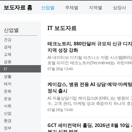
보도자료 홈
산업별
주제별
지역별
상장사
IT 보도자료
산업별
건강
테크노트리, 880만달러 규모의 신규 디
경제
지역 성장 강화
교육
AI 네이티브 디지털 비즈니스 지원 시스템(BSS
금융
로벌 리더인 테크노트리(Tecnotree)는 라틴
신규 디지털 전환 계약을 체결해 회사의 지속적인
IT
07월 28일 13:40
생활
레저
케이잡스, 병원 전용 AI 상담·예약·마케팅 통합
정식 출시
문화
AI 자율상담기업 케이잡스(K·JOBS, )는 병원
운송
수, 고객 관리, 마케팅 성과 측정까지 하나의 
사회
션 ‘K-Medical Atlas(케이메디컬 아틀라스, )’를 
07월 28일 13:40
산업
환경
GCT 세미컨덕터 홀딩, 2026년 8월 10일
정부
분기 실적 발표