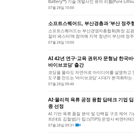
Battery™) 기술 개발사인 퓨어 리튬(Pure Lit
Glossmann) 박사를 최고제품책임자(CPO)로 선
07월 28일 10:00
소프트스퀘어드, 부산경총과 ‘부산 정주형
소프트스퀘어드는 부산경영자총협회(회장 김광수, 
잘러 페스타’에 참여해 지역 청년이 부산에 정
를 원격으로 수행할 수 있는 ‘부산 정주형 원격근무
07월 28일 10:00
AI 42년 연구·교육 권위자 문형남 한국바
바이브코딩’ 출간
코딩을 몰라도 자연어로 아이디어를 설명하고 인
도구를 만드는 ‘바이브코딩’ 시대가 본격화하는 가
국AI교육협회·한국바이브코딩협회 회장인 문형남
07월 28일 09:46
AI·물리적 육류 공정 융합 딥테크 기업 딥
종 선정
AI 기반 육류 품질 분석 및 단백질 구조 제어
트(대표 김철범)가 팁스(TIPS) 운영사 씨엔티
처기업부의 ‘딥테크 팁스(Deep-Tech TIPS)’에 최종
07월 28일 09:31