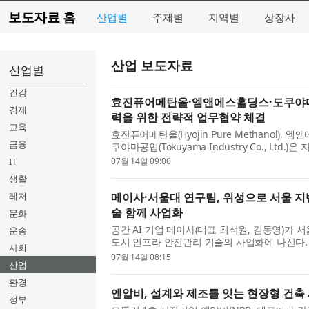
보도자료 홈
산업별
주제별
지역별
상장사
산업 보도자료
산업별
건강
효진퓨어메탄올·엠앤에스홀딩스·도쿠야마
경제
력을 위한 전략적 업무협약 체결
교육
효진퓨어메탄올(Hyojin Pure Methanol), 엠앤
금융
쿠야마공업(Tokuyama Industry Co., Ltd
력 강화와 글로벌 공급망 구축을 위한 3자 전략적
IT
07월 14일 09:00
생활
레저
메이사·서울대 연구팀, 위성으로 서울 지
술 함께 사업화
문화
공간 AI 기업 메이사(대표 최석원, 김동영)가
운송
도시 인프라 안전관리 기술의 사업화에 나선다.
사회
술과 메이사의 AI·사업화 역량을 결합해 연구실 기
07월 14일 08:15
산업
환경
엔알비, 설계와 제조를 잇는 현장형 건축
정부