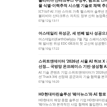
볼리비아 산타크루스 주정부, 팜프로 스마트
물 식별·이력추적 시스템 기술로 채택 추
ICT·IoT·AI 기반 스마트 가축 헬스케어 솔루
볼리비아 산타크루스 자치도 정부 산하 농업축산
프로의 스마트 동물 식별·이력추적 기술을 도(道) 
07월 12일 13:11
어스데일리 위성군, 세 번째 발사 성공으
어스데일리(EarthDaily)는 7월 7일 스페이스X(Sp
해 발사된 위성 EDC-08과의 첫 교신에 성공했
데일리 위성군(EarthDaily Constellation)의 세
07월 10일 17:22
스위트앤데이터 ‘2026년 서울 AI 허브 X 
선정… 국방망 온프레미스 기반 생성형 A
AI 기술 콘텐츠 기업 스위트앤데이터가 ‘2026년
션’ Track 3에 선정돼 공군과의 기술 협력을 본
온프레미스 환경을 기반으로 생성형 AI 보조교관 
07월 10일 16:20
HD현대마린솔루션 ‘웨더뉴스’와 AI 항
HD현대의 해양 종합 솔루션 기업 HD현대마린
‘웨더뉴스’와 본격적인 사업 협력에 돌입한다.