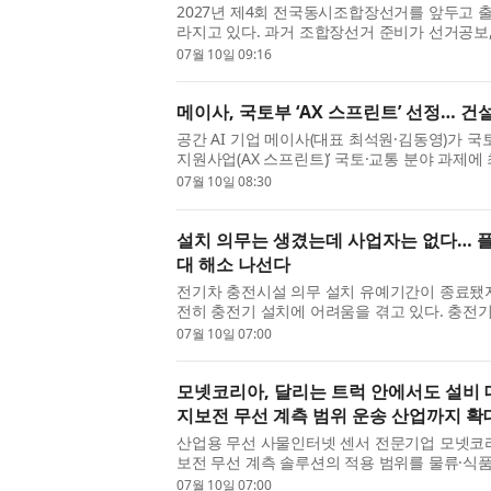
2027년 제4회 전국동시조합장선거를 앞두고 
라지고 있다. 과거 조합장선거 준비가 선거공보,
심으로 진행됐다면 최근에는 후보자의 현재 위치와
07월 10일 09:16
메이사, 국토부 ‘AX 스프린트’ 선정… 건
공간 AI 기업 메이사(대표 최석원·김동영)가 국
지원사업(AX 스프린트)’ 국토·교통 분야 과제에 
트’는 정부 11개 관계부처가 합동으로 추진하는 범
07월 10일 08:30
설치 의무는 생겼는데 사업자는 없다… 
대 해소 나선다
전기차 충전시설 의무 설치 유예기간이 종료됐
전히 충전기 설치에 어려움을 겪고 있다. 충전
유로 충전사업자를 찾지 못하는 사례가 이어지면서
07월 10일 07:00
모넷코리아, 달리는 트럭 안에서도 설비
지보전 무선 계측 범위 운송 산업까지 확
산업용 무선 사물인터넷 센서 전문기업 모넷코리아(
보전 무선 계측 솔루션의 적용 범위를 물류·식품
전반까지 본격 확대한다고 밝혔다. 이번 확대 적용
07월 10일 07:00