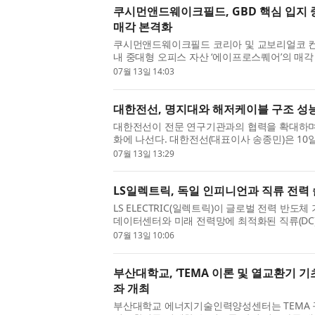
쿠시먼앤드웨이크필드, GBD 핵심 입지 
매각 본격화
쿠시먼앤드웨이크필드 코리아 및 교보리얼코 컨
내 중대형 오피스 자산 ‘에이프로스퀘어’의 매
는 GBD 내에서 희소한 규모의 오피스 자산으로, 
07월 13일 14:03
대한전선, 명지대와 해저케이블 구조 성
대한전선이 전문 연구기관과의 협력을 확대하며
화에 나선다. 대한전선(대표이사 송종민)은 1
교 하이브리드 구조실험센터에서 해저케이블 구조
07월 13일 13:29
LS일렉트릭, 독일 인피니언과 직류 전력
LS ELECTRIC(일렉트릭)이 글로벌 전력 반도
데이터센터와 미래 전력망에 최적화된 직류(DC)
벌 시장 공략에 속도를 낸다. LS일렉트릭은 지난 1
07월 13일 10:06
부산대학교, ‘TEMA 이론 및 열교환기 기
좌 개최
부산대학교 에너지기술인력양성센터는 TEMA 규격에