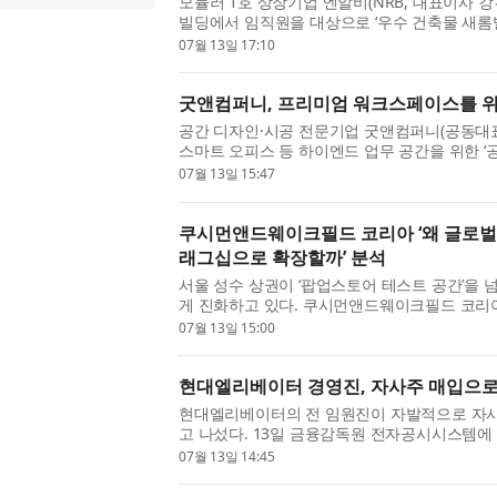
모듈러 1호 상장기업 엔알비(NRB, 대표이사 강
빌딩에서 임직원을 대상으로 ‘우수 건축물 새롬
했다고 밝혔다. 이번 행사는 강건우 대표가 선릉 
07월 13일 17:10
굿앤컴퍼니, 프리미엄 워크스페이스를 위한
공간 디자인·시공 전문기업 굿앤컴퍼니(공동대표
스마트 오피스 등 하이엔드 업무 공간을 위한 ‘
확대한다고 밝혔다. 굿앤컴퍼니는 자사 브랜드 ‘GN
07월 13일 15:47
쿠시먼앤드웨이크필드 코리아 ‘왜 글로벌
래그십으로 확장할까’ 분석
서울 성수 상권이 ‘팝업스토어 테스트 공간’을 넘
게 진화하고 있다. 쿠시먼앤드웨이크필드 코리
에서 팝업스토어를 운영한 이후 정식 매장 및 플래
07월 13일 15:00
현대엘리베이터 경영진, 자사주 매입으로
현대엘리베이터의 전 임원진이 자발적으로 자사
고 나섰다. 13일 금융감독원 전자공시시스템에
명의 임원진 전원이 약 1만4500주의 자사주를 취
07월 13일 14:45