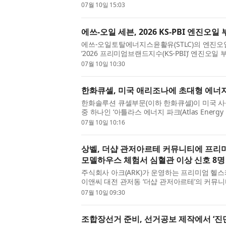
시에 위치한 웨더뉴스 본사에서 HD현대마린솔루션
07월 10일 15:03
에쓰-오일 세븐, 2026 KS-PBI 엔진오일 
에쓰-오일토탈에너지스윤활유(STLC)의 엔진오일 브
‘2026 프리미엄브랜드지수(KS-PBI)’ 엔진오일
리미엄브랜드지수(KS-PBI)는 한국표준협회와 서
07월 10일 10:30
한화큐셀, 미국 애리조나에 초대형 에너
한화솔루션 큐셀부문(이하 한화큐셀)이 미국 사
중 하나인 ‘아틀라스 에너지 파크(Atlas Energy 
하고 이 중 일부 자산의 매각을 최근 완료했다. 애
07월 10일 10:16
상벨, 더샵 관저아르테 커뮤니티에 프리
모델하우스 체험서 심혈관 이상 신호 8명
주식회사 아크(ARK)가 운영하는 프리미엄 헬스케
이앤씨 대전 관저동 ‘더샵 관저아르테’의 커뮤
분석, 심박변이도 측정, 혈관탄성도 검사 등 정밀 
07월 10일 09:30
조합장선거 준비, 선거공보 제작에서 ‘진