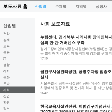
보도자료 홈
산업별
주제별
지역별
상장사
사회 보도자료
산업별
건강
누림센터, 경기북부 지역사회 장애인복지
경제
심의 민·관 거버넌스 구축
교육
경기도장애인복지종합지원센터(누림센터)는 경
금융
는 발전과 지역 중심의 협력체계 강화를 위해 
발전 협의체’(이하 협의체)를 추진한다. 이번 제2기
IT
17:10
생활
레저
금천구시설관리공단, 공영주차장 집중호
실시
문화
서울특별시 금천구시설관리공단(이사장 임병호)은
운송
차장에서 집중호우 및 전기차 화재 등 재난 상
사회
설치 및 실전형 모의훈련을 실시했다. 이번 훈련은
16:42
산업
환경
한국교육시설안전원, 백범김구기념관서 제
정부
‘2027년도 경영방침 선포 및 미래 도약 다