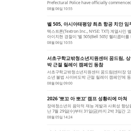
Prefectural Police have officially commenced
utilizing the Bell 505, marking a landmark m
08월 06일 10:55
벨 505, 아시아태평양 최초 항공 치안 임
텍스트론(Textron Inc., NYSE: TXT) 계열사인 벨
아이치현 경찰이 ‘벨 505(Bell 505)’ 헬리
시작했다고 발표했다. 이는 아시아태평양 지역 ..
08월 06일 10:55
서초구학교밖청소년지원센터 꿈드림, 상
박 근절 릴레이 캠페인 동참
서초구학교밖청소년지원센터 꿈드림(센터장 양미
소년 불법 사이버도박 근절 릴레이 캠페인’에 
ART유스센터로부터 다음 주자로 지목받아 릴레이
08월 06일 09:00
2026 ‘뽀꼬 아 뽀꼬’ 캠프 성황리에 마쳐
장애청소년의 음악적 재능 계발과 사회성 향상을 위
난 7월 29일(수)부터 31일(금)까지 2박 3
애청소년 66명을 비롯해 멘토, 음악 지도교수 등 총
08월 05일 14:24