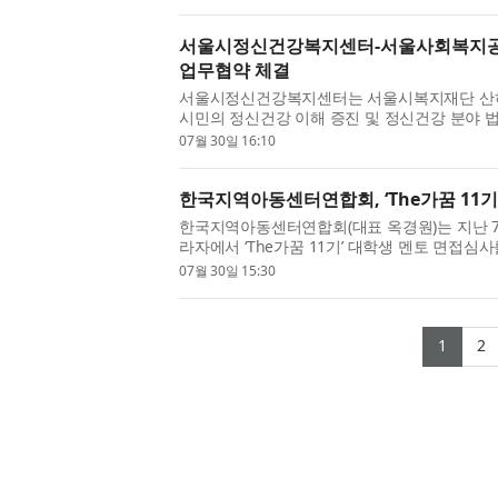
서울시정신건강복지센터-서울사회복지공
업무협약 체결
서울시정신건강복지센터는 서울시복지재단 산
시민의 정신건강 이해 증진 및 정신건강 분야 법
난 7월 28일 서울시복지재단에서 체결했다. 이번 
07월 30일 16:10
한국지역아동센터연합회, ‘The가꿈 11기’
한국지역아동센터연합회(대표 옥경원)는 지난 7
라자에서 ‘The가꿈 11기’ 대학생 멘토 면접심사
재 대학교 재학생 72명을 최종 선발했다. ‘The가꿈
07월 30일 15:30
(curr
(
1
2