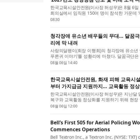
한국교육시설안전원(이사장 허성우)은 8월 6일
회의실에서 임직원 150여 명이 참석한 가운데 
고 밝혔다. 이번 행사는 기관의 미래 비전을 공유하
08:30
청각장애 유소년 배우들의 무대… 달꿈극단
리에 막 내려
사랑의달팽이(회장 이행희)의 청각장애 유소년 
푸른귀 이야기’를 성황리에 마쳤다. 달꿈극단은 지
울 중구에 위치한 CKL스테이지에서 ‘미로와 푸른귀
08월 06일 14:40
한국교육시설안전원, 화재 피해 교육시설 
부터 가지급금 지원까지… 교육활동 정상
한국교육시설안전원(이사장 허성우)은 지난달 
복구와 교육활동 정상화를 지원하기 위해 현장 
에 나섰다고 밝혔다. 허성우 한국교육시설안전원 
08월 06일 12:00
Bell’s First 505 for Aerial Policing Wo
Commences Operations
Bell Textron Inc., a Textron Inc. (NYSE: TXT