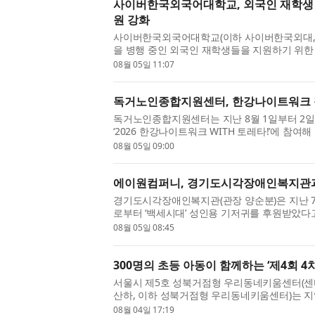
사이버한국외국어대학교, 외국인 재학생 
원 강화
사이버한국외국어대학교(이하 사이버한국외대, 
을 병행 중인 외국인 재학생들을 지원하기 위한
버한국외대 글로벌교육원은 지난달 25일(토) 대학
08월 05일 11:07
독거노인종합지원센터, 한강나이트워크 
독거노인종합지원센터는 지난 8월 1일부터 2
‘2026 한강나이트워크 WITH 토레타!’​에 
하는 시간을 가졌다. 이번 행사는 건강한 걷기 문화
08월 05일 09:00
에이원컴퍼니, 경기도시각장애인복지관과
경기도시각장애인복지관(관장 양순분)은 지난 7
로부터 ‘백세시대’ 성인용 기저귀를 후원받았다
와 경기도시각장애인복지관이 함께하는 첫 나눔으로
08월 05일 08:45
300명의 초등 아동이 함께하는 ‘제4회 
서울시 제5호 성북거점형 우리동네키움센터(센
산하, 이하 성북거점형 우리동네키움센터)는 지
께하는 ‘제4회 4차산업 페스티벌’을 개최했다. 행
08월 04일 17:19