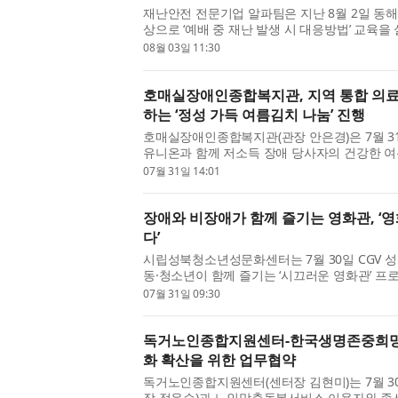
재난안전 전문기업 알파팀은 지난 8월 2일 동
상으로 ‘예배 중 재난 발생 시 대응방법’ 교육을
한 공간에 모이는 예배 상황에서 갑작스러운 재난
08월 03일 11:30
호매실장애인종합복지관, 지역 통합 의
하는 ‘정성 가득 여름김치 나눔’ 진행
호매실장애인종합복지관(관장 안은경)은 7월 3
유니온과 함께 저소득 장애 당사자의 건강한 여
여름김치 나눔’ 전달식을 진행했다고 밝혔다. 호
07월 31일 14:01
장애와 비장애가 함께 즐기는 영화관, ‘
다’
시립성북청소년성문화센터는 7월 30일 CGV 
동·청소년이 함께 즐기는 ‘시끄러운 영화관’ 
장애·비장애가 함께 영화를 관람하고 소통하는 통
07월 31일 09:30
독거노인종합지원센터-한국생명존중희망재
화 확산을 위한 업무협약
독거노인종합지원센터(센터장 김현미)는 7월 3
장 정윤순)과 노인맞춤돌봄서비스 이용자와 종