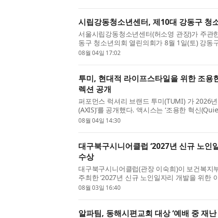
시립강동청소년센터, 제10대 강동구 청소
서울시립강동청소년센터(허소영 관장)가 주관한 
동구 청소년의회 열린의회가 8월 1일(토) 강
강동구 청소년의회는 2016년을 시작으로 강동구
08월 04일 17:02
투미, 현대적 라이프스타일을 위한 조용한 
렉션 공개
퍼포먼스 럭셔리 브랜드 투미(TUMI) 가 2026
(AXIS)’를 공개했다. 액시스는 ‘조용한 혁신(Quie
래 정교한 디자인과 미니멀한 실루엣, 부드럽고 가
08월 04일 14:30
대구북구시니어클럽 ‘2027년 신규 노인
수상
대구북구시니어클럽(관장 이숙희)이 보건복지
주최한 ‘2027년 신규 노인일자리 개발을 위한 
했다. 대구북구시니어클럽은 지역 특화 노인일자리
08월 03일 16:40
알파팀, 동해시편교회 대상 ‘예배 중 재난