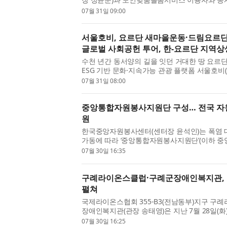
산을 위해 상호 업무협약(MOU)을 체결했다. 노
07월 31일 09:00
서울호비, 요르단 새마을운동·드림요르단과
글로벌 사회공헌 투어, 한-요르단 지역상생
수천 년간 동서양의 길을 잇던 거대한 땅 요르
ESG 기반 문화·지속가능 관광 플랫폼 서울호비(S
7월 28일 요르단 현지 ‘요르단 새마을운동/한-요
07월 31일 08:00
중앙통합자원봉사지원단 구성… 전국 자
원
한국중앙자원봉사센터(센터장 윤석인)는 폭염
가동에 따라 ‘중앙통합자원봉사지원단’(이하 중
센터와 함께 폭염 재난 취약계층 밀착 지원에 나선
07월 30일 16:35
구례라이온스클럽·구례군장애인복지관, 구
펼쳐
국제라이온스협회 355-B3(전남동부)지구 구
장애인복지관(관장 송태영)은 지난 7월 28일(
과 시장을 찾은 주민 및 관광객들을 대상으로 ‘시원
07월 30일 16:25