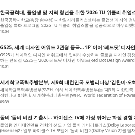
한국공학대, 졸업생 및 지역 청년을 위한 ‘2026 TU 위클리 취업
한국공학대학교(총장 황수성) 대학일자리플러스센터는 졸업생과 지역 청년
졸업생 특화 프로그램 ‘2026 TU 위클리 취업스쿨’​을 성공적으로 마무리했
부...
10:04
GS25, 세계 디자인 어워드 2관왕 등극… ‘iF’ 이어 ‘레드닷’ 디
GS25가 세계적인 디자인 어워드에서 잇따라 수상하며 글로벌 디자인 경
하는 편의점 GS25는 ‘2026 레드닷 디자인 어워드(Red Dot Design A
상을 수...
10:01
세계학교폭력추방본부, 제9회 대한민국 모범리더상 ‘김찬미·오혜원
세계학교폭력추방본부(SVEH, 이하 세계학폭추방본부)는 ‘제9회 대한민국 
정했다고 밝혔다. 세계청년리더총연맹(WFPL, World Federation of Power
설 세...
09:39
돌비 ‘돌비 비전 2’ 출시… 하이센스 TV에 가장 뛰어난 화질 경험
몰입형 엔터테인먼트 경험의 선도 기업 돌비 래버러토리스(Dolby Laborato
(Hisense)가 일부 하이센스 TV 모델에 ‘돌비 비전 2(Dolby Vision 2)