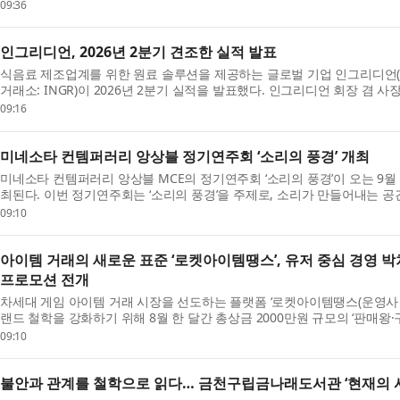
더 많...
09:36
인그리디언, 2026년 2분기 견조한 실적 발표
식음료 제조업계를 위한 원료 솔루션을 제공하는 글로벌 기업 인그리디언(Ingred
거래소: INGR)이 2026년 2분기 실적을 발표했다. 인그리디언 회장 겸 사장,
Zalli...
09:16
미네소타 컨템퍼러리 앙상블 정기연주회 ‘소리의 풍경’ 개최
미네소타 컨템퍼러리 앙상블 MCE의 정기연주회 ‘소리의 풍경’​이 오는 9월 
최된다. 이번 정기연주회는 ‘소리의 풍경’​을 주제로, 소리가 만들어내는 공
09:10
아이템 거래의 새로운 표준 ‘로켓아이템땡스’, 유저 중심 경영 박차
프로모션 전개
차세대 게임 아이템 거래 시장을 선도하는 플랫폼 ‘로켓아이템땡스(운영사 
랜드 철학을 강화하기 위해 8월 한 달간 총상금 2000만원 규모의 ‘판매왕
고...
09:10
불안과 관계를 철학으로 읽다… 금천구립금나래도서관 ‘현재의 