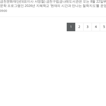
금천문화재단(대표이사 서영철) 금천구립금나래도서관은 오는 8월 22일부터
문학 프로그램인 2026년 지혜학교 ‘현재의 시간과 만나는 철학지도’를 운영
체...
09:00
(current)
(current)
(current
(cur
1
2
3
4
5